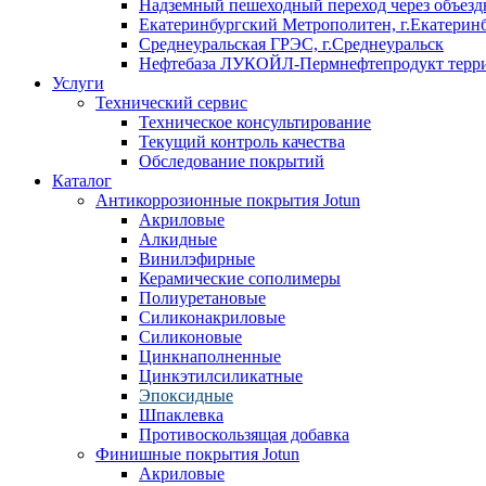
Надземный пешеходный переход через объездн
Екатеринбургский Метрополитен, г.Екатерин
Среднеуральская ГРЭС, г.Среднеуральск
Нефтебаза ЛУКОЙЛ-Пермнефтепродукт террит
Услуги
Технический сервис
Техническое консультирование
Текущий контроль качества
Обследование покрытий
Каталог
Антикоррозионные покрытия Jotun
Акриловые
Алкидные
Винилэфирные
Керамические сополимеры
Полиуретановые
Силиконакриловые
Силиконовые
Цинкнаполненные
Цинкэтилсиликатные
Эпоксидные
Шпаклевка
Противоскользящая добавка
Финишные покрытия Jotun
Акриловые