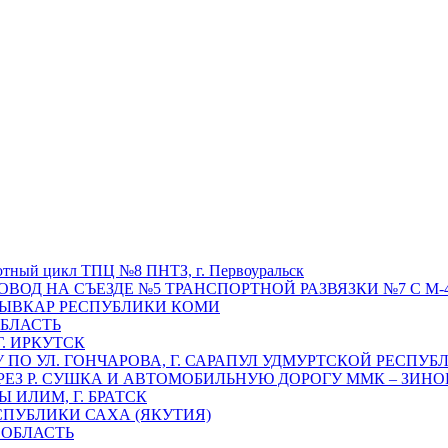
отный цикл ТПЦ №8 ПНТЗ, г. Первоуральск
ОВОД НА СЪЕЗДЕ №5 ТРАНСПОРТНОЙ РАЗВЯЗКИ №7 С М-4
ТЫВКАР РЕСПУБЛИКИ КОМИ
ОБЛАСТЬ
Г. ИРКУТСК
ПО УЛ. ГОНЧАРОВА, Г. САРАПУЛ УДМУРТСКОЙ РЕСПУБ
РЕЗ Р. СУШКА И АВТОМОБИЛЬНУЮ ДОРОГУ ММК – ЗИНОВ
ИЛИМ, Г. БРАТСК
СПУБЛИКИ САХА (ЯКУТИЯ)
 ОБЛАСТЬ