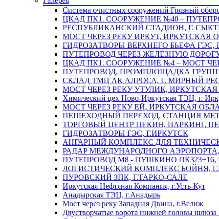
Галерея
Система очистных сооружений Грязный обор
ЦКАД ПК1. СООРУЖЕНИЕ №40 – ПУТЕПР
РЕСПУБЛИКАНСКИЙ СТАДИОН, Г. СЫК
МОСТ ЧЕРЕЗ РЕКУ ИРКУТ, ИРКУТСКАЯ 
ГИДРОЗАТВОРЫ ВЕРХНЕГО БЬЕФА ГЭС, 
ПУТЕПРОВОД ЧЕРЕЗ ЖЕЛЕЗНУЮ ДОРОГУ 
ЦКАД ПК1. СООРУЖЕНИЕ №4 – МОСТ ЧЕ
ПУТЕПРОВОД, ПРОМПЛОЩАДКА ГРУППЫ 
СКЛАД ТМЦ АК АЛРОСА, Г. МИРНЫЙ РЕ
МОСТ ЧЕРЕЗ РЕКУ УТУЛИК, ИРКУТСКАЯ
Химический цех Ново-Иркутская ТЭЦ, г. Ирк
МОСТ ЧЕРЕЗ РЕКУ ЕЙ, ИРКУТСКАЯ ОБЛ
ПЕШЕХОДНЫЙ ПЕРЕХОД, СТАНЦИЯ МЕТ
ТОРГОВЫЙ ЦЕНТР ПЕКИН, ПАРКИНГ, П
ГИДРОЗАТВОРЫ ГЭС, Г.ИРКУТСК
АНГАРНЫЙ КОМПЛЕКС ДЛЯ ТЕХНИЧЕСКО
РАДАР МЕЖДУНАРОДНОГО АЭРОПОРТА, 
ПУТЕПРОВОД М8 - ПУШКИНО ПК323+16,
ЛОГИСТИЧЕСКИЙ КОМПЛЕКС БОЙНЯ, Г
ПУРОВСКИЙ ЗПК, Г.ТАРКО-САЛЕ
Иркутская Нефтяная Компания, г.Усть-Кут
Анадырская ТЭЦ, г.Анадырь
Мост через реку Западная Двина, г.Велиж
Двустворчатые ворота нижней головы шлюза 