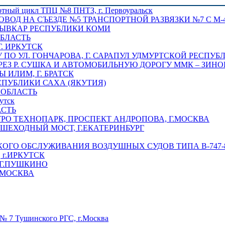
отный цикл ТПЦ №8 ПНТЗ, г. Первоуральск
ОВОД НА СЪЕЗДЕ №5 ТРАНСПОРТНОЙ РАЗВЯЗКИ №7 С М-4
ТЫВКАР РЕСПУБЛИКИ КОМИ
ОБЛАСТЬ
Г. ИРКУТСК
ПО УЛ. ГОНЧАРОВА, Г. САРАПУЛ УДМУРТСКОЙ РЕСПУБ
РЕЗ Р. СУШКА И АВТОМОБИЛЬНУЮ ДОРОГУ ММК – ЗИНОВ
ИЛИМ, Г. БРАТСК
СПУБЛИКИ САХА (ЯКУТИЯ)
 ОБЛАСТЬ
утск
АСТЬ
РО ТЕХНОПАРК, ПРОСПЕКТ АНДРОПОВА, Г.МОСКВА
ЕШЕХОДНЫЙ МОСТ, Г.ЕКАТЕРИНБУРГ
ГО ОБСЛУЖИВАНИЯ ВОЗДУШНЫХ СУДОВ ТИПА В-747-8,
г.ИРКУТСК
 Г.ПУШКИНО
.МОСКВА
№ 7 Тушинского РГС, г.Москва