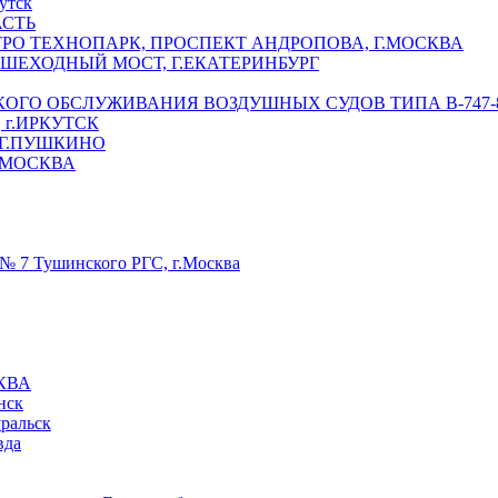
утск
АСТЬ
РО ТЕХНОПАРК, ПРОСПЕКТ АНДРОПОВА, Г.МОСКВА
ЕШЕХОДНЫЙ МОСТ, Г.ЕКАТЕРИНБУРГ
ГО ОБСЛУЖИВАНИЯ ВОЗДУШНЫХ СУДОВ ТИПА В-747-8,
г.ИРКУТСК
 Г.ПУШКИНО
.МОСКВА
№ 7 Тушинского РГС, г.Москва
КВА
нск
уральск
вда