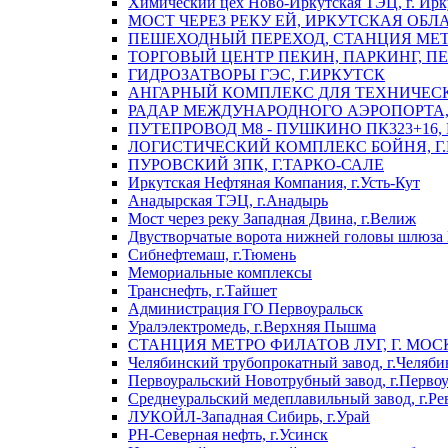
Химический цех Ново-Иркутская ТЭЦ, г. Ирк
МОСТ ЧЕРЕЗ РЕКУ ЕЙ, ИРКУТСКАЯ ОБЛ
ПЕШЕХОДНЫЙ ПЕРЕХОД, СТАНЦИЯ МЕТ
ТОРГОВЫЙ ЦЕНТР ПЕКИН, ПАРКИНГ, П
ГИДРОЗАТВОРЫ ГЭС, Г.ИРКУТСК
АНГАРНЫЙ КОМПЛЕКС ДЛЯ ТЕХНИЧЕСКО
РАДАР МЕЖДУНАРОДНОГО АЭРОПОРТА, 
ПУТЕПРОВОД М8 - ПУШКИНО ПК323+16,
ЛОГИСТИЧЕСКИЙ КОМПЛЕКС БОЙНЯ, Г
ПУРОВСКИЙ ЗПК, Г.ТАРКО-САЛЕ
Иркутская Нефтяная Компания, г.Усть-Кут
Анадырская ТЭЦ, г.Анадырь
Мост через реку Западная Двина, г.Велиж
Двустворчатые ворота нижней головы шлюза 
Сибнефтемаш, г.Тюмень
Мемориальные комплексы
Транснефть, г.Тайшет
Администрация ГО Первоуральск
Уралэлектромедь, г.Верхняя Пышма
СТАНЦИЯ МЕТРО ФИЛАТОВ ЛУГ, Г. МОС
Челябинский трубопрокатный завод, г.Челяби
Первоуральский Новотрубный завод, г.Перво
Среднеуральский медеплавильный завод, г.Ре
ЛУКОЙЛ-Западная Сибирь, г.Урай
РН-Северная нефть, г.Усинск