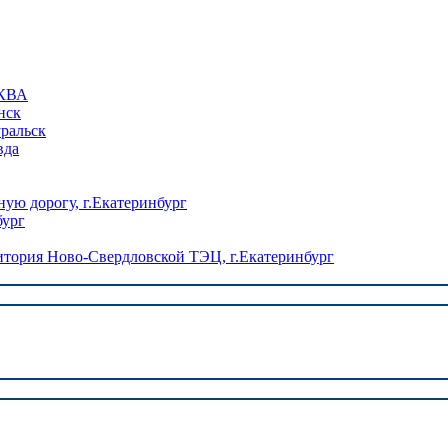
КВА
нск
уральск
вда
ую дорогу, г.Екатеринбург
бург
ория Ново-Свердловской ТЭЦ, г.Екатеринбург