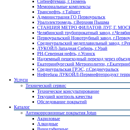
Сибнефтемаш, г.Тюмень
Мемориальные комплексы
Транснефть, г.Тайшет
Администрация ГО Первоуральск
Уралэлектромедь, г.Верхняя Пышма
СТАНЦИЯ МЕТРО ФИЛАТОВ ЛУГ, Г. МОС
Челябинский трубопрокатный завод, г.Челяби
Первоуральский Новотрубный завод, г.Перво
Среднеуральский медеплавильный завод, г.Ре
ЛУКОЙЛ-Западная Сибирь, г.Урай
РН-Северная нефть, г.Усинск
Надземный пешеходный переход через объездн
Екатеринбургский Метрополитен, г.Екатерин
Среднеуральская ГРЭС, г.Среднеуральск
Нефтебаза ЛУКОЙЛ-Пермнефтепродукт террит
Услуги
Технический сервис
Техническое консультирование
Текущий контроль качества
Обследование покрытий
Каталог
Антикоррозионные покрытия Jotun
Акриловые
Алкидные
Винилэфирные