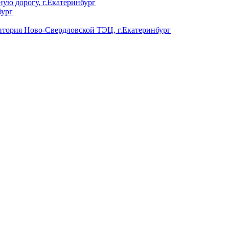
ую дорогу, г.Екатеринбург
бург
ория Ново-Свердловской ТЭЦ, г.Екатеринбург