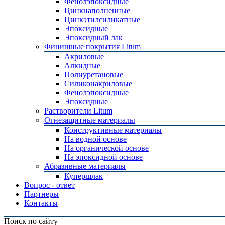
Фенолэпоксидные
Цинкнаполненные
Цинкэтилсиликатные
Эпоксидные
Эпоксидный лак
Финишные покрытия Litum
Акриловые
Алкидные
Полиуретановые
Силиконакриловые
Фенолэпоксидные
Эпоксидные
Растворители Litum
Огнезащитные материалы
Конструктивные материалы
На водной основе
На органической основе
На эпоксидной основе
Абразивные материалы
Купершлак
Вопрос - ответ
Партнеры
Контакты
Поиск по сайту