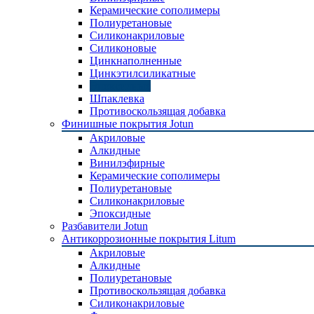
Керамические сополимеры
Полиуретановые
Силиконакриловые
Силиконовые
Цинкнаполненные
Цинкэтилсиликатные
Эпоксидные
Шпаклевка
Противоскользящая добавка
Финишные покрытия Jotun
Акриловые
Алкидные
Винилэфирные
Керамические сополимеры
Полиуретановые
Силиконакриловые
Эпоксидные
Разбавители Jotun
Антикоррозионные покрытия Litum
Акриловые
Алкидные
Полиуретановые
Противоскользящая добавка
Силиконакриловые