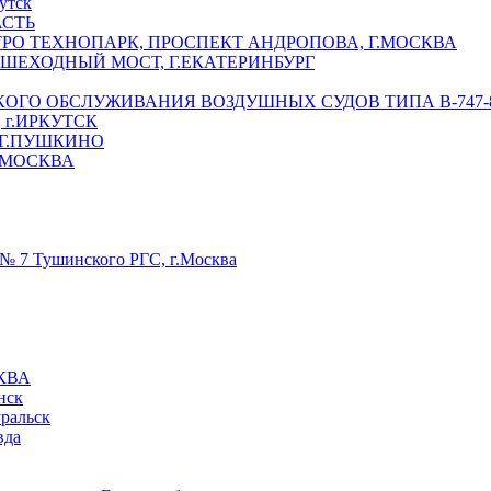
утск
АСТЬ
РО ТЕХНОПАРК, ПРОСПЕКТ АНДРОПОВА, Г.МОСКВА
ЕШЕХОДНЫЙ МОСТ, Г.ЕКАТЕРИНБУРГ
ГО ОБСЛУЖИВАНИЯ ВОЗДУШНЫХ СУДОВ ТИПА В-747-8,
г.ИРКУТСК
 Г.ПУШКИНО
.МОСКВА
№ 7 Тушинского РГС, г.Москва
КВА
нск
уральск
вда