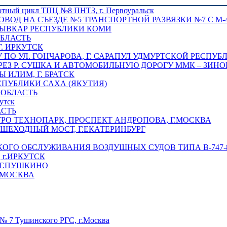
отный цикл ТПЦ №8 ПНТЗ, г. Первоуральск
ОВОД НА СЪЕЗДЕ №5 ТРАНСПОРТНОЙ РАЗВЯЗКИ №7 С М-4
ТЫВКАР РЕСПУБЛИКИ КОМИ
ОБЛАСТЬ
Г. ИРКУТСК
ПО УЛ. ГОНЧАРОВА, Г. САРАПУЛ УДМУРТСКОЙ РЕСПУБ
РЕЗ Р. СУШКА И АВТОМОБИЛЬНУЮ ДОРОГУ ММК – ЗИНОВ
ИЛИМ, Г. БРАТСК
СПУБЛИКИ САХА (ЯКУТИЯ)
 ОБЛАСТЬ
утск
АСТЬ
РО ТЕХНОПАРК, ПРОСПЕКТ АНДРОПОВА, Г.МОСКВА
ЕШЕХОДНЫЙ МОСТ, Г.ЕКАТЕРИНБУРГ
ГО ОБСЛУЖИВАНИЯ ВОЗДУШНЫХ СУДОВ ТИПА В-747-8,
г.ИРКУТСК
 Г.ПУШКИНО
.МОСКВА
№ 7 Тушинского РГС, г.Москва