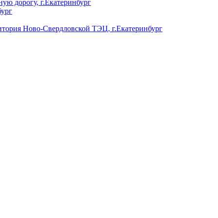
ую дорогу, г.Екатеринбург
бург
ория Ново-Свердловской ТЭЦ, г.Екатеринбург