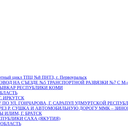
отный цикл ТПЦ №8 ПНТЗ, г. Первоуральск
ОВОД НА СЪЕЗДЕ №5 ТРАНСПОРТНОЙ РАЗВЯЗКИ №7 С М-4
ТЫВКАР РЕСПУБЛИКИ КОМИ
ОБЛАСТЬ
Г. ИРКУТСК
ПО УЛ. ГОНЧАРОВА, Г. САРАПУЛ УДМУРТСКОЙ РЕСПУБ
РЕЗ Р. СУШКА И АВТОМОБИЛЬНУЮ ДОРОГУ ММК – ЗИНОВ
ИЛИМ, Г. БРАТСК
СПУБЛИКИ САХА (ЯКУТИЯ)
 ОБЛАСТЬ