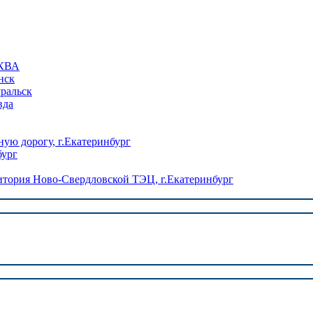
КВА
нск
уральск
вда
ую дорогу, г.Екатеринбург
бург
ория Ново-Свердловской ТЭЦ, г.Екатеринбург