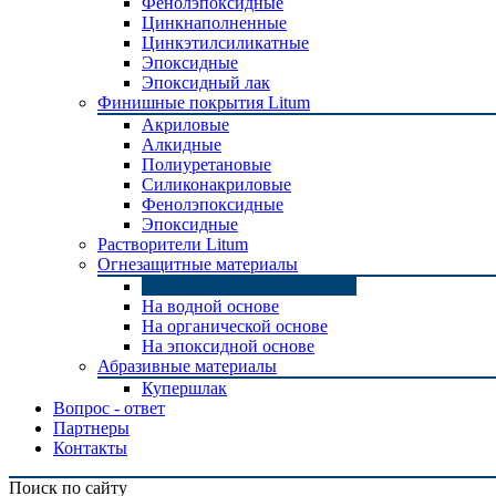
Фенолэпоксидные
Цинкнаполненные
Цинкэтилсиликатные
Эпоксидные
Эпоксидный лак
Финишные покрытия Litum
Акриловые
Алкидные
Полиуретановые
Силиконакриловые
Фенолэпоксидные
Эпоксидные
Растворители Litum
Огнезащитные материалы
Конструктивные материалы
На водной основе
На органической основе
На эпоксидной основе
Абразивные материалы
Купершлак
Вопрос - ответ
Партнеры
Контакты
Поиск по сайту