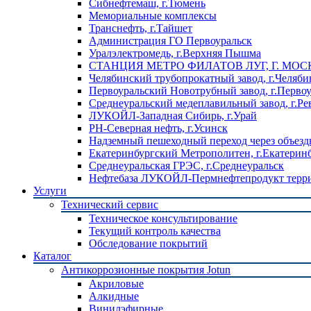
Сибнефтемаш, г.Тюмень
Мемориальные комплексы
Транснефть, г.Тайшет
Администрация ГО Первоуральск
Уралэлектромедь, г.Верхняя Пышма
СТАНЦИЯ МЕТРО ФИЛАТОВ ЛУГ, Г. МОС
Челябинский трубопрокатный завод, г.Челяби
Первоуральский Новотрубный завод, г.Перво
Среднеуральский медеплавильный завод, г.Ре
ЛУКОЙЛ-Западная Сибирь, г.Урай
РН-Северная нефть, г.Усинск
Надземный пешеходный переход через объездн
Екатеринбургский Метрополитен, г.Екатерин
Среднеуральская ГРЭС, г.Среднеуральск
Нефтебаза ЛУКОЙЛ-Пермнефтепродукт террит
Услуги
Технический сервис
Техническое консультирование
Текущий контроль качества
Обследование покрытий
Каталог
Антикоррозионные покрытия Jotun
Акриловые
Алкидные
Винилэфирные