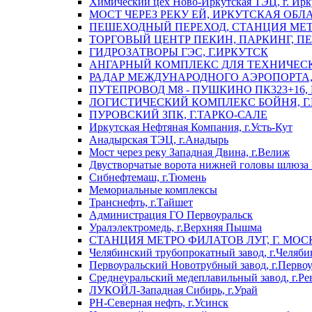
Химический цех Ново-Иркутская ТЭЦ, г. Ирк
МОСТ ЧЕРЕЗ РЕКУ ЕЙ, ИРКУТСКАЯ ОБЛ
ПЕШЕХОДНЫЙ ПЕРЕХОД, СТАНЦИЯ МЕТ
ТОРГОВЫЙ ЦЕНТР ПЕКИН, ПАРКИНГ, П
ГИДРОЗАТВОРЫ ГЭС, Г.ИРКУТСК
АНГАРНЫЙ КОМПЛЕКС ДЛЯ ТЕХНИЧЕСКО
РАДАР МЕЖДУНАРОДНОГО АЭРОПОРТА, 
ПУТЕПРОВОД М8 - ПУШКИНО ПК323+16,
ЛОГИСТИЧЕСКИЙ КОМПЛЕКС БОЙНЯ, Г
ПУРОВСКИЙ ЗПК, Г.ТАРКО-САЛЕ
Иркутская Нефтяная Компания, г.Усть-Кут
Анадырская ТЭЦ, г.Анадырь
Мост через реку Западная Двина, г.Велиж
Двустворчатые ворота нижней головы шлюза 
Сибнефтемаш, г.Тюмень
Мемориальные комплексы
Транснефть, г.Тайшет
Администрация ГО Первоуральск
Уралэлектромедь, г.Верхняя Пышма
СТАНЦИЯ МЕТРО ФИЛАТОВ ЛУГ, Г. МОС
Челябинский трубопрокатный завод, г.Челяби
Первоуральский Новотрубный завод, г.Перво
Среднеуральский медеплавильный завод, г.Ре
ЛУКОЙЛ-Западная Сибирь, г.Урай
РН-Северная нефть, г.Усинск