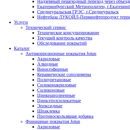
Надземный пешеходный переход через объездн
Екатеринбургский Метрополитен, г.Екатерин
Среднеуральская ГРЭС, г.Среднеуральск
Нефтебаза ЛУКОЙЛ-Пермнефтепродукт террит
Услуги
Технический сервис
Техническое консультирование
Текущий контроль качества
Обследование покрытий
Каталог
Антикоррозионные покрытия Jotun
Акриловые
Алкидные
Винилэфирные
Керамические сополимеры
Полиуретановые
Силиконакриловые
Силиконовые
Цинкнаполненные
Цинкэтилсиликатные
Эпоксидные
Шпаклевка
Противоскользящая добавка
Финишные покрытия Jotun
Акриловые