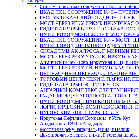
Галерея
Система очистных сооружений Грязный обор
ЦКАД ПК1. СООРУЖЕНИЕ №40 – ПУТЕПР
РЕСПУБЛИКАНСКИЙ СТАДИОН, Г. СЫК
МОСТ ЧЕРЕЗ РЕКУ ИРКУТ, ИРКУТСКАЯ 
ГИДРОЗАТВОРЫ ВЕРХНЕГО БЬЕФА ГЭС, 
ПУТЕПРОВОД ЧЕРЕЗ ЖЕЛЕЗНУЮ ДОРОГУ 
ЦКАД ПК1. СООРУЖЕНИЕ №4 – МОСТ ЧЕ
ПУТЕПРОВОД, ПРОМПЛОЩАДКА ГРУППЫ 
СКЛАД ТМЦ АК АЛРОСА, Г. МИРНЫЙ РЕ
МОСТ ЧЕРЕЗ РЕКУ УТУЛИК, ИРКУТСКАЯ
Химический цех Ново-Иркутская ТЭЦ, г. Ирк
МОСТ ЧЕРЕЗ РЕКУ ЕЙ, ИРКУТСКАЯ ОБЛ
ПЕШЕХОДНЫЙ ПЕРЕХОД, СТАНЦИЯ МЕТ
ТОРГОВЫЙ ЦЕНТР ПЕКИН, ПАРКИНГ, П
ГИДРОЗАТВОРЫ ГЭС, Г.ИРКУТСК
АНГАРНЫЙ КОМПЛЕКС ДЛЯ ТЕХНИЧЕСКО
РАДАР МЕЖДУНАРОДНОГО АЭРОПОРТА, 
ПУТЕПРОВОД М8 - ПУШКИНО ПК323+16,
ЛОГИСТИЧЕСКИЙ КОМПЛЕКС БОЙНЯ, Г
ПУРОВСКИЙ ЗПК, Г.ТАРКО-САЛЕ
Иркутская Нефтяная Компания, г.Усть-Кут
Анадырская ТЭЦ, г.Анадырь
Мост через реку Западная Двина, г.Велиж
Двустворчатые ворота нижней головы шлюза 