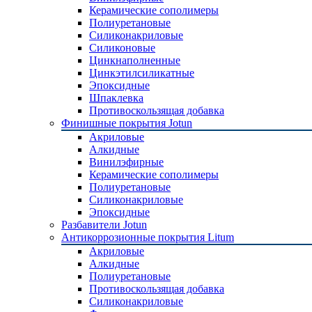
Керамические сополимеры
Полиуретановые
Силиконакриловые
Силиконовые
Цинкнаполненные
Цинкэтилсиликатные
Эпоксидные
Шпаклевка
Противоскользящая добавка
Финишные покрытия Jotun
Акриловые
Алкидные
Винилэфирные
Керамические сополимеры
Полиуретановые
Силиконакриловые
Эпоксидные
Разбавители Jotun
Антикоррозионные покрытия Litum
Акриловые
Алкидные
Полиуретановые
Противоскользящая добавка
Силиконакриловые