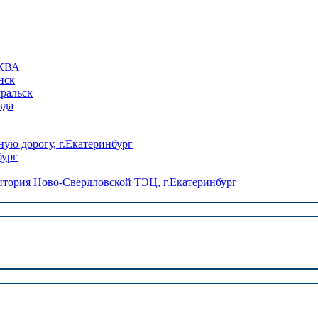
КВА
нск
уральск
вда
ую дорогу, г.Екатеринбург
бург
ория Ново-Свердловской ТЭЦ, г.Екатеринбург