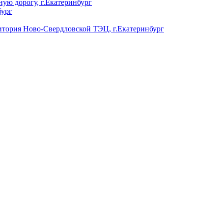
ую дорогу, г.Екатеринбург
бург
ория Ново-Свердловской ТЭЦ, г.Екатеринбург