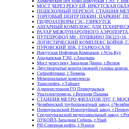
Химический цех Ново-Иркутская ТЭЦ, г. Ирк
МОСТ ЧЕРЕЗ РЕКУ ЕЙ, ИРКУТСКАЯ ОБЛ
ПЕШЕХОДНЫЙ ПЕРЕХОД, СТАНЦИЯ МЕТ
ТОРГОВЫЙ ЦЕНТР ПЕКИН, ПАРКИНГ, П
ГИДРОЗАТВОРЫ ГЭС, Г.ИРКУТСК
АНГАРНЫЙ КОМПЛЕКС ДЛЯ ТЕХНИЧЕСКО
РАДАР МЕЖДУНАРОДНОГО АЭРОПОРТА, 
ПУТЕПРОВОД М8 - ПУШКИНО ПК323+16,
ЛОГИСТИЧЕСКИЙ КОМПЛЕКС БОЙНЯ, Г
ПУРОВСКИЙ ЗПК, Г.ТАРКО-САЛЕ
Иркутская Нефтяная Компания, г.Усть-Кут
Анадырская ТЭЦ, г.Анадырь
Мост через реку Западная Двина, г.Велиж
Двустворчатые ворота нижней головы шлюза 
Сибнефтемаш, г.Тюмень
Мемориальные комплексы
Транснефть, г.Тайшет
Администрация ГО Первоуральск
Уралэлектромедь, г.Верхняя Пышма
СТАНЦИЯ МЕТРО ФИЛАТОВ ЛУГ, Г. МОС
Челябинский трубопрокатный завод, г.Челяби
Первоуральский Новотрубный завод, г.Перво
Среднеуральский медеплавильный завод, г.Ре
ЛУКОЙЛ-Западная Сибирь, г.Урай
РН-Северная нефть, г.Усинск