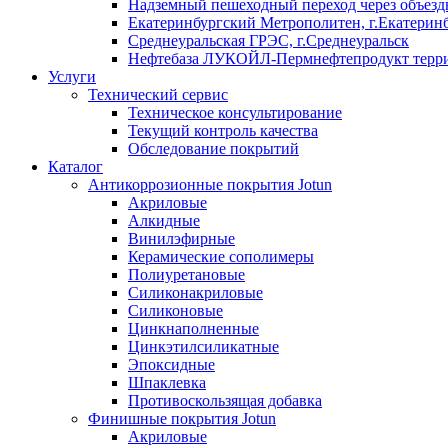
Надземный пешеходный переход через объездн
Екатеринбургский Метрополитен, г.Екатерин
Среднеуральская ГРЭС, г.Среднеуральск
Нефтебаза ЛУКОЙЛ-Пермнефтепродукт террит
Услуги
Технический сервис
Техническое консультирование
Текущий контроль качества
Обследование покрытий
Каталог
Антикоррозионные покрытия Jotun
Акриловые
Алкидные
Винилэфирные
Керамические сополимеры
Полиуретановые
Силиконакриловые
Силиконовые
Цинкнаполненные
Цинкэтилсиликатные
Эпоксидные
Шпаклевка
Противоскользящая добавка
Финишные покрытия Jotun
Акриловые