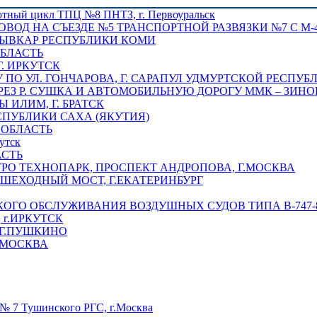
отный цикл ТПЦ №8 ПНТЗ, г. Первоуральск
ОВОД НА СЪЕЗДЕ №5 ТРАНСПОРТНОЙ РАЗВЯЗКИ №7 С М-4
ТЫВКАР РЕСПУБЛИКИ КОМИ
ОБЛАСТЬ
Г. ИРКУТСК
ПО УЛ. ГОНЧАРОВА, Г. САРАПУЛ УДМУРТСКОЙ РЕСПУБ
РЕЗ Р. СУШКА И АВТОМОБИЛЬНУЮ ДОРОГУ ММК – ЗИНОВ
ИЛИМ, Г. БРАТСК
СПУБЛИКИ САХА (ЯКУТИЯ)
 ОБЛАСТЬ
утск
АСТЬ
РО ТЕХНОПАРК, ПРОСПЕКТ АНДРОПОВА, Г.МОСКВА
ЕШЕХОДНЫЙ МОСТ, Г.ЕКАТЕРИНБУРГ
ГО ОБСЛУЖИВАНИЯ ВОЗДУШНЫХ СУДОВ ТИПА В-747-8,
г.ИРКУТСК
 Г.ПУШКИНО
.МОСКВА
№ 7 Тушинского РГС, г.Москва