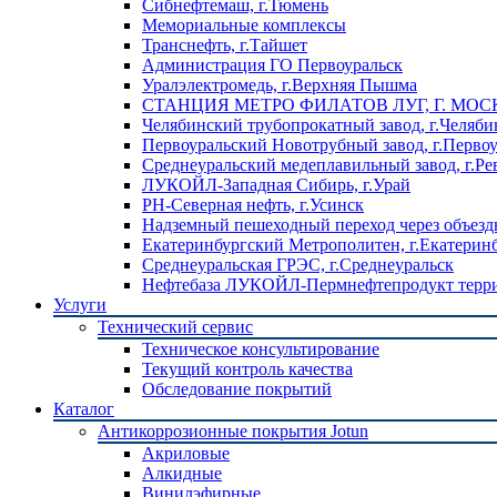
Сибнефтемаш, г.Тюмень
Мемориальные комплексы
Транснефть, г.Тайшет
Администрация ГО Первоуральск
Уралэлектромедь, г.Верхняя Пышма
СТАНЦИЯ МЕТРО ФИЛАТОВ ЛУГ, Г. МОС
Челябинский трубопрокатный завод, г.Челяби
Первоуральский Новотрубный завод, г.Перво
Среднеуральский медеплавильный завод, г.Ре
ЛУКОЙЛ-Западная Сибирь, г.Урай
РН-Северная нефть, г.Усинск
Надземный пешеходный переход через объездн
Екатеринбургский Метрополитен, г.Екатерин
Среднеуральская ГРЭС, г.Среднеуральск
Нефтебаза ЛУКОЙЛ-Пермнефтепродукт террит
Услуги
Технический сервис
Техническое консультирование
Текущий контроль качества
Обследование покрытий
Каталог
Антикоррозионные покрытия Jotun
Акриловые
Алкидные
Винилэфирные