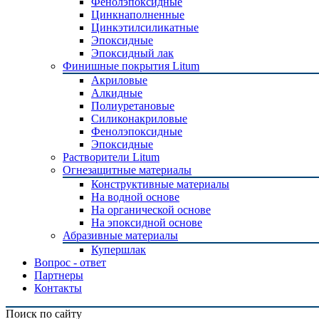
Фенолэпоксидные
Цинкнаполненные
Цинкэтилсиликатные
Эпоксидные
Эпоксидный лак
Финишные покрытия Litum
Акриловые
Алкидные
Полиуретановые
Силиконакриловые
Фенолэпоксидные
Эпоксидные
Растворители Litum
Огнезащитные материалы
Конструктивные материалы
На водной основе
На органической основе
На эпоксидной основе
Абразивные материалы
Купершлак
Вопрос - ответ
Партнеры
Контакты
Поиск по сайту