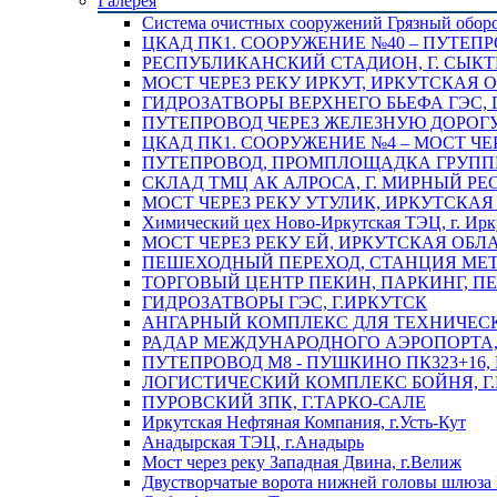
Галерея
Система очистных сооружений Грязный обор
ЦКАД ПК1. СООРУЖЕНИЕ №40 – ПУТЕПР
РЕСПУБЛИКАНСКИЙ СТАДИОН, Г. СЫК
МОСТ ЧЕРЕЗ РЕКУ ИРКУТ, ИРКУТСКАЯ 
ГИДРОЗАТВОРЫ ВЕРХНЕГО БЬЕФА ГЭС, 
ПУТЕПРОВОД ЧЕРЕЗ ЖЕЛЕЗНУЮ ДОРОГУ 
ЦКАД ПК1. СООРУЖЕНИЕ №4 – МОСТ ЧЕ
ПУТЕПРОВОД, ПРОМПЛОЩАДКА ГРУППЫ 
СКЛАД ТМЦ АК АЛРОСА, Г. МИРНЫЙ РЕ
МОСТ ЧЕРЕЗ РЕКУ УТУЛИК, ИРКУТСКАЯ
Химический цех Ново-Иркутская ТЭЦ, г. Ирк
МОСТ ЧЕРЕЗ РЕКУ ЕЙ, ИРКУТСКАЯ ОБЛ
ПЕШЕХОДНЫЙ ПЕРЕХОД, СТАНЦИЯ МЕТ
ТОРГОВЫЙ ЦЕНТР ПЕКИН, ПАРКИНГ, П
ГИДРОЗАТВОРЫ ГЭС, Г.ИРКУТСК
АНГАРНЫЙ КОМПЛЕКС ДЛЯ ТЕХНИЧЕСКО
РАДАР МЕЖДУНАРОДНОГО АЭРОПОРТА, 
ПУТЕПРОВОД М8 - ПУШКИНО ПК323+16,
ЛОГИСТИЧЕСКИЙ КОМПЛЕКС БОЙНЯ, Г
ПУРОВСКИЙ ЗПК, Г.ТАРКО-САЛЕ
Иркутская Нефтяная Компания, г.Усть-Кут
Анадырская ТЭЦ, г.Анадырь
Мост через реку Западная Двина, г.Велиж
Двустворчатые ворота нижней головы шлюза 