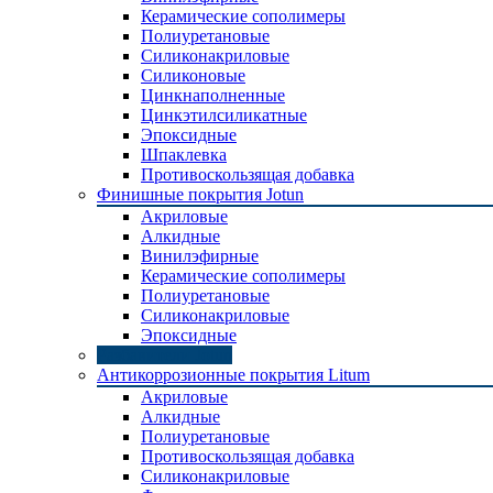
Керамические сополимеры
Полиуретановые
Силиконакриловые
Силиконовые
Цинкнаполненные
Цинкэтилсиликатные
Эпоксидные
Шпаклевка
Противоскользящая добавка
Финишные покрытия Jotun
Акриловые
Алкидные
Винилэфирные
Керамические сополимеры
Полиуретановые
Силиконакриловые
Эпоксидные
Разбавители Jotun
Антикоррозионные покрытия Litum
Акриловые
Алкидные
Полиуретановые
Противоскользящая добавка
Силиконакриловые