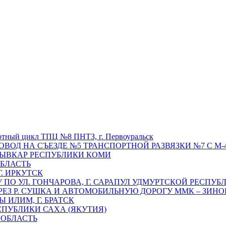
отный цикл ТПЦ №8 ПНТЗ, г. Первоуральск
ОВОД НА СЪЕЗДЕ №5 ТРАНСПОРТНОЙ РАЗВЯЗКИ №7 С М-4
ТЫВКАР РЕСПУБЛИКИ КОМИ
ОБЛАСТЬ
Г. ИРКУТСК
ПО УЛ. ГОНЧАРОВА, Г. САРАПУЛ УДМУРТСКОЙ РЕСПУБ
РЕЗ Р. СУШКА И АВТОМОБИЛЬНУЮ ДОРОГУ ММК – ЗИНОВ
ИЛИМ, Г. БРАТСК
СПУБЛИКИ САХА (ЯКУТИЯ)
 ОБЛАСТЬ