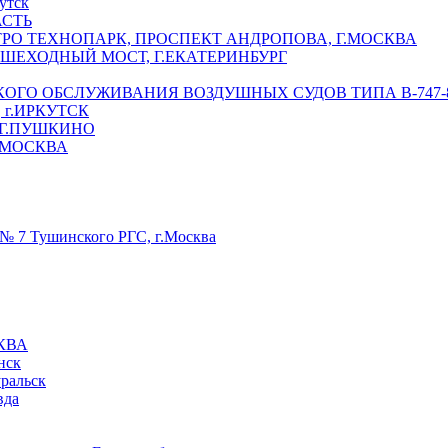
утск
АСТЬ
РО ТЕХНОПАРК, ПРОСПЕКТ АНДРОПОВА, Г.МОСКВА
ЕШЕХОДНЫЙ МОСТ, Г.ЕКАТЕРИНБУРГ
ГО ОБСЛУЖИВАНИЯ ВОЗДУШНЫХ СУДОВ ТИПА В-747-8,
г.ИРКУТСК
 Г.ПУШКИНО
.МОСКВА
№ 7 Тушинского РГС, г.Москва
КВА
нск
уральск
вда