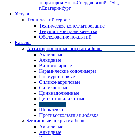
территория Ново-Свердловской ТЭЦ,
г.Екатеринбург
Услуги
Технический сервис
Техническое консультирование
Текущий контроль качества
Обследование покрытий
Каталог
Антикоррозионные покрытия Jotun
Акриловые
Алкидные
Винилэфирные
Керамические сополимеры
Полиуретановые
Силиконакриловые
Силиконовые
Цинкнаполненные
Цинкэтилсиликатные
Эпоксидные
Шпаклевка
Противоскользящая добавка
Финишные покрытия Jotun
Акриловые
Алкидные