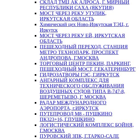
СКЛАД ТМЦ АК АЛРОСА, Г. МИРНЫЙ
РЕСПУБЛИКИ САХА (ЯКУТИЯ)
МОСТ ЧЕРЕЗ РЕКУ УТУЛИК,
ИРКУТСКАЯ ОБЛАСТЬ
Химический цех Ново-Иркутская ТЭЦ, г.
Иркутск
МОСТ ЧЕРЕЗ РЕКУ ЕЙ, ИРКУТСКАЯ
ОБЛАСТЬ
ПЕШЕХОДНЫЙ ПЕРЕХОД, СТАНЦИЯ
МЕТРО ТЕХНОПАРК, ПРОСПЕКТ
АНДРОПОВА, Г.МОСКВА
ТОРГОВЫЙ ЦЕНТР ПЕКИН, ПАРКИНГ,
ПЕШЕХОДНЫЙ МОСТ, Г.ЕКАТЕРИНБУРГ
ГИДРОЗАТВОРЫ ГЭС, Г.ИРКУТСК
АНГАРНЫЙ КОМПЛЕКС ДЛЯ
ТЕХНИЧЕСКОГО ОБСЛУЖИВАНИЯ
ВОЗДУШНЫХ СУДОВ ТИПА В-747-8,
ШЕРЕМЕТЬЕВО, Г. МОСКВА
РАДАР МЕЖДУНАРОДНОГО
АЭРОПОРТА, г.ИРКУТСК
ПУТЕПРОВОД М8 - ПУШКИНО
ПК323+16, Г.ПУШКИНО
ЛОГИСТИЧЕСКИЙ КОМПЛЕКС БОЙНЯ,
Г.МОСКВА
ПУРОВСКИЙ ЗПК, Г.ТАРКО-САЛЕ