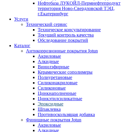
Нефтебаза ЛУКОЙЛ-Пермнефтепродукт
территория Ново-Свердловской ТЭЦ,
г.Екатеринбург
Услуги
Технический сервис
Техническое консультирование
Текущий контроль качества
Обследование покрытий
Каталог
Антикоррозионные покрытия Jotun
Акриловые
Алкидные
Винилэфирные
Керамические сополимеры
Полиуретановые
Силиконакриловые
Силиконовые
Цинкнаполненные
Цинкэтилсиликатные
Эпоксидные
Шпаклевка
Противоскользящая добавка
Финишные покрытия Jotun
Акриловые
Алкидные