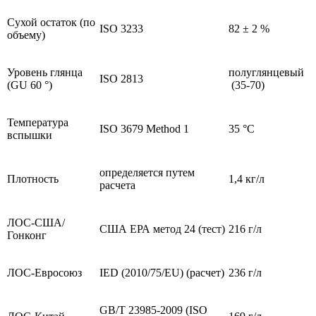
Сухой остаток (по
ISO 3233
82 ± 2 %
объему)
Уровень глянца
полуглянцевый
ISO 2813
(GU 60 °)
(35-70)
Температура
ISO 3679 Method 1
35 °C
вспышки
определяется путем
Плотность
1,4 кг/л
расчета
ЛОС-США/
США ЕРА метод 24 (тест)
216 г/л
Гонконг
ЛОС-Евросоюз
IED (2010/75/EU) (расчет)
236 г/л
GB/T 23985-2009 (ISO