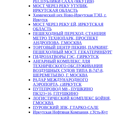
РЕСПУБЛИКИ САХА (ЯКУТИЯ)
МОСТ ЧЕРЕЗ РЕКУ УТУЛИК,
ИРКУТСКАЯ ОБЛАСТЬ
Химический цех Ново-Иркутская ТЭЦ, г.
Иркутск
МОСТ ЧЕРЕЗ РЕКУ ЕЙ, ИРКУТСКАЯ
ОБЛАСТЬ
ПЕШЕХОДНЫЙ ПЕРЕХОД, СТАНЦИЯ
МЕТРО ТЕХНОПАРК, ПРОСПЕКТ
АНДРОПОВА, Г.МОСКВА
ТОРГОВЫЙ ЦЕНТР ПЕКИН, ПАРКИНГ,
ПЕШЕХОДНЫЙ МОСТ, Г.ЕКАТЕРИНБУРГ
ГИДРОЗАТВОРЫ ГЭС, Г.ИРКУТСК
АНГАРНЫЙ КОМПЛЕКС ДЛЯ
ТЕХНИЧЕСКОГО ОБСЛУЖИВАНИЯ
ВОЗДУШНЫХ СУДОВ ТИПА В-747-8,
ШЕРЕМЕТЬЕВО, Г. МОСКВА
РАДАР МЕЖДУНАРОДНОГО
АЭРОПОРТА, г.ИРКУТСК
ПУТЕПРОВОД М8 - ПУШКИНО
ПК323+16, Г.ПУШКИНО
ЛОГИСТИЧЕСКИЙ КОМПЛЕКС БОЙНЯ,
Г.МОСКВА
ПУРОВСКИЙ ЗПК, Г.ТАРКО-САЛЕ
Иркутская Нефтяная Компания, г.Усть-Кут