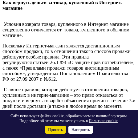
Как вернуть деньги за товар, купленный в Интернет-
магазине
Условия возврата товара, купленного в Интернет-магазине
существенно отличаются от товара, купленного в обычном
магазине.
Поскольку Интернет-магазин является дистанционным
способом продажи, то в отношении такого способа продажи
действуют особые правила. Эти правила
регулируются статьей 26.1 ФЗ «О защите прав потребителей»,
а также «Правилами продажи товаров дистанционным
способом», утвержденных Постановлением Правительства
РФ от 27.09.2007 г. №612.
Главное правило, которое действует в отношении товаров,
купленных в интерне-магазине – это право отказаться от
покупки и вернуть товар без объяснения причин в течение 7-и
дней после доставки (а также в любое время до момента
доставки). Именно так – без объяснения причин, т.е. не надо
Сайт использует файлы cookie, обрабатываемые вашим браузером.
давать объяснения по поводу расцветки, фасона и т.п., как с
Подробнее об этом вы можете узнать в
Политике cookie
.
товаром из обычного магазина.
Принять
Настроить
В момент доставки, вместе с товаром покупателю должна