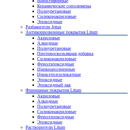
Винилэфирные
Керамические сополимеры
Полиуретановые
Силиконакриловые
Эпоксидные
Разбавители Jotun
Антикоррозионные покрытия Litum
Акриловые
Алкидные
Полиуретановые
Противоскользящая добавка
Силиконакриловые
Фенолэпоксидные
Цинкнаполненные
Цинкэтилсиликатные
Эпоксидные
Эпоксидный лак
Финишные покрытия Litum
Акриловые
Алкидные
Полиуретановые
Силиконакриловые
Фенолэпоксидные
Эпоксидные
Растворители Litum