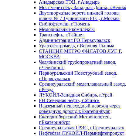
Анадырская ТЭЦ, г.Анадырь
Мост через реку Западная Двина, г.Велиж
Двустворчатые ворота нижней головы
шлюза № 7 Тушинского РГС, г.Москва
Сибнефтемаш, г.Тюмень
Мемориальные комплексы
Транснефть, г.Тайшет
Администрация ГО Первоуральск
Уралэлектромедь, г.Верхняя Пышма
СТАНЦИЯ МЕТРО ФИЛАТОВ ЛУГ, Г.
МОСКВА
Челябинский трубопрокатный завод,
г.Челябинск
Первоуральский Новотрубный завод,
г.Первоуральск
Среднеуральский медеплавильный завод,
г.Ревда
ЛУКОЙЛ-Западная Сибирь, г.Урай
РН-Северная нефть, г.Усинск
Надземный пешеходный переход через
объездную дорогу, г.Екатеринбург
Екатеринбургский Метрополитен,
г.Екатеринбург
Среднеуральская ГРЭС, г.Среднеуральск
Нефтебаза ЛУКОЙЛ-Пермнефтепродукт