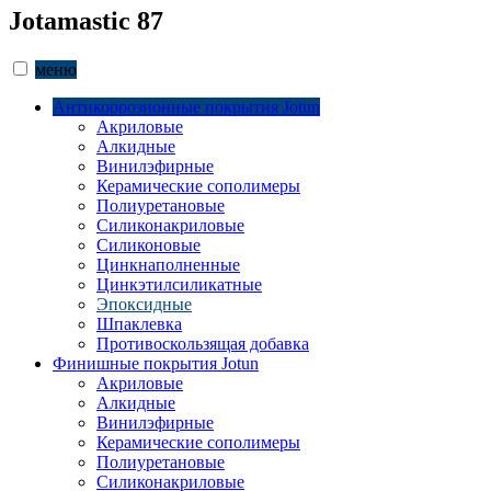
Jotamastic 87
меню
Антикоррозионные покрытия Jotun
Акриловые
Алкидные
Винилэфирные
Керамические сополимеры
Полиуретановые
Силиконакриловые
Силиконовые
Цинкнаполненные
Цинкэтилсиликатные
Эпоксидные
Шпаклевка
Противоскользящая добавка
Финишные покрытия Jotun
Акриловые
Алкидные
Винилэфирные
Керамические сополимеры
Полиуретановые
Силиконакриловые