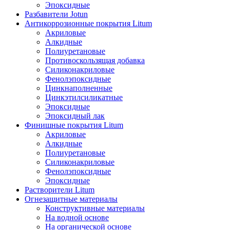
Эпоксидные
Разбавители Jotun
Антикоррозионные покрытия Litum
Акриловые
Алкидные
Полиуретановые
Противоскользящая добавка
Силиконакриловые
Фенолэпоксидные
Цинкнаполненные
Цинкэтилсиликатные
Эпоксидные
Эпоксидный лак
Финишные покрытия Litum
Акриловые
Алкидные
Полиуретановые
Силиконакриловые
Фенолэпоксидные
Эпоксидные
Растворители Litum
Огнезащитные материалы
Конструктивные материалы
На водной основе
На органической основе