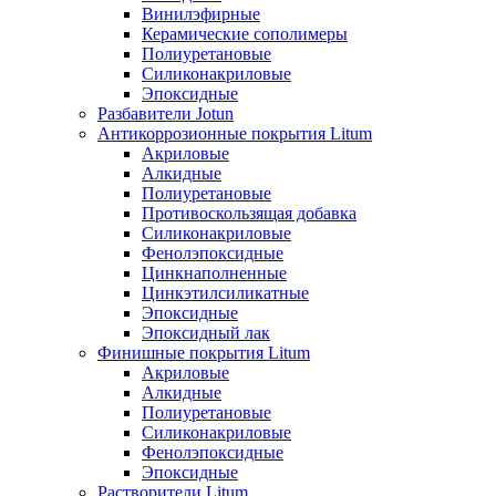
Винилэфирные
Керамические сополимеры
Полиуретановые
Силиконакриловые
Эпоксидные
Разбавители Jotun
Антикоррозионные покрытия Litum
Акриловые
Алкидные
Полиуретановые
Противоскользящая добавка
Силиконакриловые
Фенолэпоксидные
Цинкнаполненные
Цинкэтилсиликатные
Эпоксидные
Эпоксидный лак
Финишные покрытия Litum
Акриловые
Алкидные
Полиуретановые
Силиконакриловые
Фенолэпоксидные
Эпоксидные
Растворители Litum