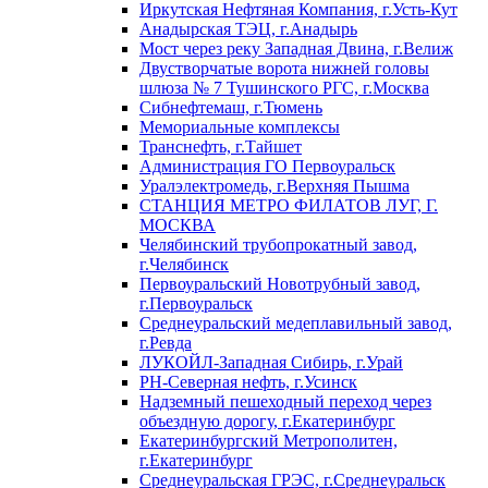
Иркутская Нефтяная Компания, г.Усть-Кут
Анадырская ТЭЦ, г.Анадырь
Мост через реку Западная Двина, г.Велиж
Двустворчатые ворота нижней головы
шлюза № 7 Тушинского РГС, г.Москва
Сибнефтемаш, г.Тюмень
Мемориальные комплексы
Транснефть, г.Тайшет
Администрация ГО Первоуральск
Уралэлектромедь, г.Верхняя Пышма
СТАНЦИЯ МЕТРО ФИЛАТОВ ЛУГ, Г.
МОСКВА
Челябинский трубопрокатный завод,
г.Челябинск
Первоуральский Новотрубный завод,
г.Первоуральск
Среднеуральский медеплавильный завод,
г.Ревда
ЛУКОЙЛ-Западная Сибирь, г.Урай
РН-Северная нефть, г.Усинск
Надземный пешеходный переход через
объездную дорогу, г.Екатеринбург
Екатеринбургский Метрополитен,
г.Екатеринбург
Среднеуральская ГРЭС, г.Среднеуральск