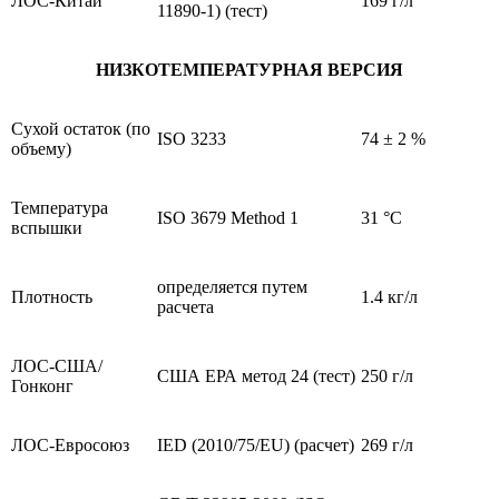
ЛОС-Китай
169 г/л
11890-1) (тест)
НИЗКОТЕМПЕРАТУРНАЯ ВЕРСИЯ
Сухой остаток (по
ISO 3233
74 ± 2 %
объему)
Температура
ISO 3679 Method 1
31 °C
вспышки
определяется путем
Плотность
1.4 кг/л
расчета
ЛОС-США/
США ЕРА метод 24 (тест)
250 г/л
Гонконг
ЛОС-Евросоюз
IED (2010/75/EU) (расчет)
269 г/л