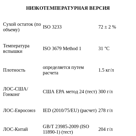
НИЗКОТЕМПЕРАТУРНАЯ ВЕРСИЯ
Сухой остаток (по
ISO 3233
72 ± 2 %
объему)
Температура
ISO 3679 Method 1
31 °C
вспышки
определяется путем
Плотность
1.5 кг/л
расчета
ЛОС-США/
США ЕРА метод 24 (тест)
300 г/л
Гонконг
ЛОС-Евросоюз
IED (2010/75/EU) (расчет)
278 г/л
GB/T 23985-2009 (ISO
ЛОС-Китай
204 г/л
11890-1) (тест)