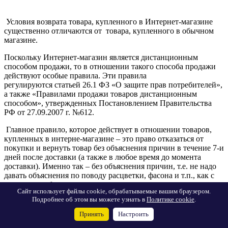
Условия возврата товара, купленного в Интернет-магазине
существенно отличаются от товара, купленного в обычном
магазине.
Поскольку Интернет-магазин является дистанционным
способом продажи, то в отношении такого способа продажи
действуют особые правила. Эти правила
регулируются статьей 26.1 ФЗ «О защите прав потребителей»,
а также «Правилами продажи товаров дистанционным
способом», утвержденных Постановлением Правительства
РФ от 27.09.2007 г. №612.
Главное правило, которое действует в отношении товаров,
купленных в интерне-магазине – это право отказаться от
покупки и вернуть товар без объяснения причин в течение 7-и
дней после доставки (а также в любое время до момента
доставки). Именно так – без объяснения причин, т.е. не надо
давать объяснения по поводу расцветки, фасона и т.п., как с
товаром из обычного магазина.
Сайт использует файлы cookie, обрабатываемые вашим браузером.
Подробнее об этом вы можете узнать в
Политике cookie
.
В момент доставки, вместе с товаром покупателю должна
быть предоставлена письменная памятка о праве вернуть
Принять
Настроить
товар в течение 7-и дней. Если такая памятка не была