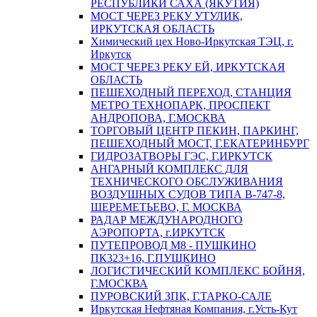
РЕСПУБЛИКИ САХА (ЯКУТИЯ)
МОСТ ЧЕРЕЗ РЕКУ УТУЛИК,
ИРКУТСКАЯ ОБЛАСТЬ
Химический цех Ново-Иркутская ТЭЦ, г.
Иркутск
МОСТ ЧЕРЕЗ РЕКУ ЕЙ, ИРКУТСКАЯ
ОБЛАСТЬ
ПЕШЕХОДНЫЙ ПЕРЕХОД, СТАНЦИЯ
МЕТРО ТЕХНОПАРК, ПРОСПЕКТ
АНДРОПОВА, Г.МОСКВА
ТОРГОВЫЙ ЦЕНТР ПЕКИН, ПАРКИНГ,
ПЕШЕХОДНЫЙ МОСТ, Г.ЕКАТЕРИНБУРГ
ГИДРОЗАТВОРЫ ГЭС, Г.ИРКУТСК
АНГАРНЫЙ КОМПЛЕКС ДЛЯ
ТЕХНИЧЕСКОГО ОБСЛУЖИВАНИЯ
ВОЗДУШНЫХ СУДОВ ТИПА В-747-8,
ШЕРЕМЕТЬЕВО, Г. МОСКВА
РАДАР МЕЖДУНАРОДНОГО
АЭРОПОРТА, г.ИРКУТСК
ПУТЕПРОВОД М8 - ПУШКИНО
ПК323+16, Г.ПУШКИНО
ЛОГИСТИЧЕСКИЙ КОМПЛЕКС БОЙНЯ,
Г.МОСКВА
ПУРОВСКИЙ ЗПК, Г.ТАРКО-САЛЕ
Иркутская Нефтяная Компания, г.Усть-Кут