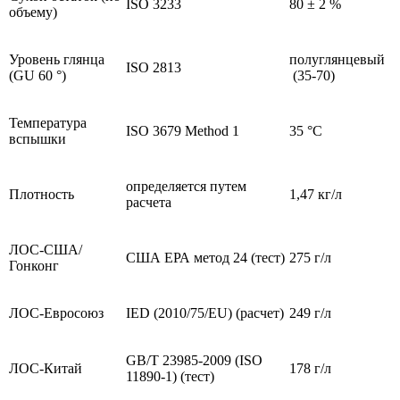
ISO 3233
80 ± 2 %
объему)
Уровень глянца
полуглянцевый
ISO 2813
(GU 60 °)
(35-70)
Температура
ISO 3679 Method 1
35 °C
вспышки
определяется путем
Плотность
1,47 кг/л
расчета
ЛОС-США/
США ЕРА метод 24 (тест)
275 г/л
Гонконг
ЛОС-Евросоюз
IED (2010/75/EU) (расчет)
249 г/л
GB/T 23985-2009 (ISO
ЛОС-Китай
178 г/л
11890-1) (тест)