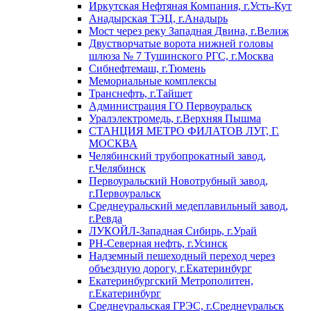
Иркутская Нефтяная Компания, г.Усть-Кут
Анадырская ТЭЦ, г.Анадырь
Мост через реку Западная Двина, г.Велиж
Двустворчатые ворота нижней головы
шлюза № 7 Тушинского РГС, г.Москва
Сибнефтемаш, г.Тюмень
Мемориальные комплексы
Транснефть, г.Тайшет
Администрация ГО Первоуральск
Уралэлектромедь, г.Верхняя Пышма
СТАНЦИЯ МЕТРО ФИЛАТОВ ЛУГ, Г.
МОСКВА
Челябинский трубопрокатный завод,
г.Челябинск
Первоуральский Новотрубный завод,
г.Первоуральск
Среднеуральский медеплавильный завод,
г.Ревда
ЛУКОЙЛ-Западная Сибирь, г.Урай
РН-Северная нефть, г.Усинск
Надземный пешеходный переход через
объездную дорогу, г.Екатеринбург
Екатеринбургский Метрополитен,
г.Екатеринбург
Среднеуральская ГРЭС, г.Среднеуральск