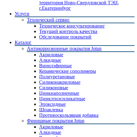
территория Ново-Свердловской ТЭЦ,
г.Екатеринбург
Услуги
Технический сервис
Техническое консультирование
Текущий контроль качества
Обследование покрытий
Каталог
Антикоррозионные покрытия Jotun
Акриловые
Алкидные
Винилэфирные
Керамические сополимеры
Полиуретановые
Силиконакриловые
Силиконовые
Цинкнаполненные
Цинкэтилсиликатные
Эпоксидные
Шпаклевка
Противоскользящая добавка
Финишные покрытия Jotun
Акриловые
Алкидные