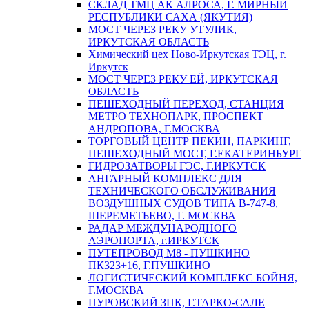
СКЛАД ТМЦ АК АЛРОСА, Г. МИРНЫЙ
РЕСПУБЛИКИ САХА (ЯКУТИЯ)
МОСТ ЧЕРЕЗ РЕКУ УТУЛИК,
ИРКУТСКАЯ ОБЛАСТЬ
Химический цех Ново-Иркутская ТЭЦ, г.
Иркутск
МОСТ ЧЕРЕЗ РЕКУ ЕЙ, ИРКУТСКАЯ
ОБЛАСТЬ
ПЕШЕХОДНЫЙ ПЕРЕХОД, СТАНЦИЯ
МЕТРО ТЕХНОПАРК, ПРОСПЕКТ
АНДРОПОВА, Г.МОСКВА
ТОРГОВЫЙ ЦЕНТР ПЕКИН, ПАРКИНГ,
ПЕШЕХОДНЫЙ МОСТ, Г.ЕКАТЕРИНБУРГ
ГИДРОЗАТВОРЫ ГЭС, Г.ИРКУТСК
АНГАРНЫЙ КОМПЛЕКС ДЛЯ
ТЕХНИЧЕСКОГО ОБСЛУЖИВАНИЯ
ВОЗДУШНЫХ СУДОВ ТИПА В-747-8,
ШЕРЕМЕТЬЕВО, Г. МОСКВА
РАДАР МЕЖДУНАРОДНОГО
АЭРОПОРТА, г.ИРКУТСК
ПУТЕПРОВОД М8 - ПУШКИНО
ПК323+16, Г.ПУШКИНО
ЛОГИСТИЧЕСКИЙ КОМПЛЕКС БОЙНЯ,
Г.МОСКВА
ПУРОВСКИЙ ЗПК, Г.ТАРКО-САЛЕ