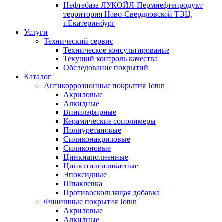
Нефтебаза ЛУКОЙЛ-Пермнефтепродукт
территория Ново-Свердловской ТЭЦ,
г.Екатеринбург
Услуги
Технический сервис
Техническое консультирование
Текущий контроль качества
Обследование покрытий
Каталог
Антикоррозионные покрытия Jotun
Акриловые
Алкидные
Винилэфирные
Керамические сополимеры
Полиуретановые
Силиконакриловые
Силиконовые
Цинкнаполненные
Цинкэтилсиликатные
Эпоксидные
Шпаклевка
Противоскользящая добавка
Финишные покрытия Jotun
Акриловые
Алкидные