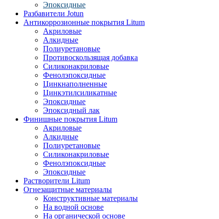
Эпоксидные
Разбавители Jotun
Антикоррозионные покрытия Litum
Акриловые
Алкидные
Полиуретановые
Противоскользящая добавка
Силиконакриловые
Фенолэпоксидные
Цинкнаполненные
Цинкэтилсиликатные
Эпоксидные
Эпоксидный лак
Финишные покрытия Litum
Акриловые
Алкидные
Полиуретановые
Силиконакриловые
Фенолэпоксидные
Эпоксидные
Растворители Litum
Огнезащитные материалы
Конструктивные материалы
На водной основе
На органической основе