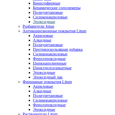
Винилэфирные
Керамические сополимеры
Полиуретановые
Силиконакриловые
Эпоксидные
Разбавители Jotun
Антикоррозионные покрытия Litum
Акриловые
Алкидные
Полиуретановые
Противоскользящая добавка
Силиконакриловые
Фенолэпоксидные
Цинкнаполненные
Цинкэтилсиликатные
Эпоксидные
Эпоксидный лак
Финишные покрытия Litum
Акриловые
Алкидные
Полиуретановые
Силиконакриловые
Фенолэпоксидные
Эпоксидные
Растворители Litum