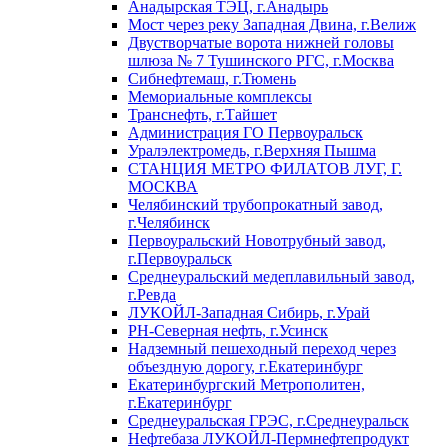
Анадырская ТЭЦ, г.Анадырь
Мост через реку Западная Двина, г.Велиж
Двустворчатые ворота нижней головы
шлюза № 7 Тушинского РГС, г.Москва
Сибнефтемаш, г.Тюмень
Мемориальные комплексы
Транснефть, г.Тайшет
Администрация ГО Первоуральск
Уралэлектромедь, г.Верхняя Пышма
СТАНЦИЯ МЕТРО ФИЛАТОВ ЛУГ, Г.
МОСКВА
Челябинский трубопрокатный завод,
г.Челябинск
Первоуральский Новотрубный завод,
г.Первоуральск
Среднеуральский медеплавильный завод,
г.Ревда
ЛУКОЙЛ-Западная Сибирь, г.Урай
РН-Северная нефть, г.Усинск
Надземный пешеходный переход через
объездную дорогу, г.Екатеринбург
Екатеринбургский Метрополитен,
г.Екатеринбург
Среднеуральская ГРЭС, г.Среднеуральск
Нефтебаза ЛУКОЙЛ-Пермнефтепродукт