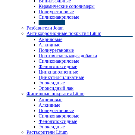
Винилэфирные
Керамические сополимеры
Полиуретановые
Силиконакриловые
Эпоксидные
Разбавители Jotun
Антикоррозионные покрытия Litum
Акриловые
Алкидные
Полиуретановые
Противоскользящая добавка
Силиконакриловые
Фенолэпоксидные
Цинкнаполненные
Цинкэтилсиликатные
Эпоксидные
Эпоксидный лак
Финишные покрытия Litum
Акриловые
Алкидные
Полиуретановые
Силиконакриловые
Фенолэпоксидные
Эпоксидные
Растворители Litum