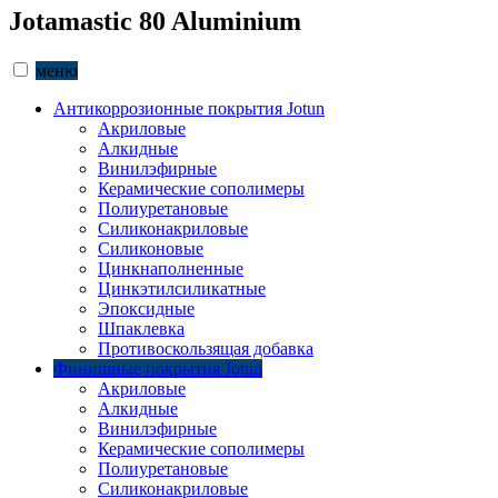
Jotamastic 80 Aluminium
меню
Антикоррозионные покрытия Jotun
Акриловые
Алкидные
Винилэфирные
Керамические сополимеры
Полиуретановые
Силиконакриловые
Силиконовые
Цинкнаполненные
Цинкэтилсиликатные
Эпоксидные
Шпаклевка
Противоскользящая добавка
Финишные покрытия Jotun
Акриловые
Алкидные
Винилэфирные
Керамические сополимеры
Полиуретановые
Силиконакриловые