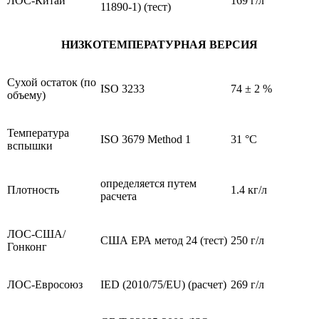
ЛОС-Китай
169 г/л
11890-1) (тест)
НИЗКОТЕМПЕРАТУРНАЯ ВЕРСИЯ
Сухой остаток (по
ISO 3233
74 ± 2 %
объему)
Температура
ISO 3679 Method 1
31 °C
вспышки
определяется путем
Плотность
1.4 кг/л
расчета
ЛОС-США/
США ЕРА метод 24 (тест)
250 г/л
Гонконг
ЛОС-Евросоюз
IED (2010/75/EU) (расчет)
269 г/л