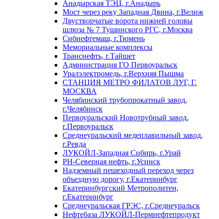
Анадырская ТЭЦ, г.Анадырь
Мост через реку Западная Двина, г.Велиж
Двустворчатые ворота нижней головы
шлюза № 7 Тушинского РГС, г.Москва
Сибнефтемаш, г.Тюмень
Мемориальные комплексы
Транснефть, г.Тайшет
Администрация ГО Первоуральск
Уралэлектромедь, г.Верхняя Пышма
СТАНЦИЯ МЕТРО ФИЛАТОВ ЛУГ, Г.
МОСКВА
Челябинский трубопрокатный завод,
г.Челябинск
Первоуральский Новотрубный завод,
г.Первоуральск
Среднеуральский медеплавильный завод,
г.Ревда
ЛУКОЙЛ-Западная Сибирь, г.Урай
РН-Северная нефть, г.Усинск
Надземный пешеходный переход через
объездную дорогу, г.Екатеринбург
Екатеринбургский Метрополитен,
г.Екатеринбург
Среднеуральская ГРЭС, г.Среднеуральск
Нефтебаза ЛУКОЙЛ-Пермнефтепродукт