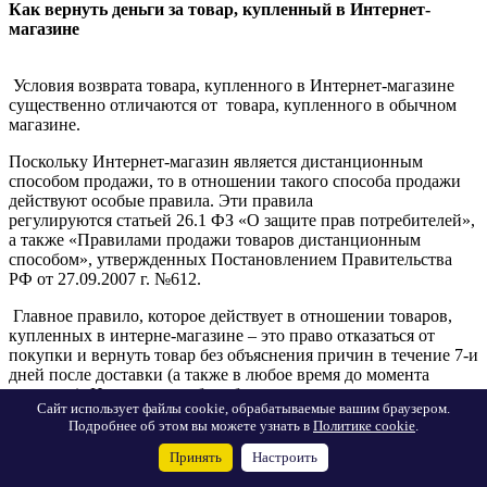
Как вернуть деньги за товар, купленный в Интернет-
магазине
Условия возврата товара, купленного в Интернет-магазине
существенно отличаются от товара, купленного в обычном
магазине.
Поскольку Интернет-магазин является дистанционным
способом продажи, то в отношении такого способа продажи
действуют особые правила. Эти правила
регулируются статьей 26.1 ФЗ «О защите прав потребителей»,
а также «Правилами продажи товаров дистанционным
способом», утвержденных Постановлением Правительства
РФ от 27.09.2007 г. №612.
Главное правило, которое действует в отношении товаров,
купленных в интерне-магазине – это право отказаться от
покупки и вернуть товар без объяснения причин в течение 7-и
дней после доставки (а также в любое время до момента
доставки). Именно так – без объяснения причин, т.е. не надо
Сайт использует файлы cookie, обрабатываемые вашим браузером.
давать объяснения по поводу расцветки, фасона и т.п., как с
Подробнее об этом вы можете узнать в
Политике cookie
.
товаром из обычного магазина.
Принять
Настроить
В момент доставки, вместе с товаром покупателю должна