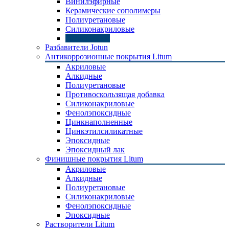
Винилэфирные
Керамические сополимеры
Полиуретановые
Силиконакриловые
Эпоксидные
Разбавители Jotun
Антикоррозионные покрытия Litum
Акриловые
Алкидные
Полиуретановые
Противоскользящая добавка
Силиконакриловые
Фенолэпоксидные
Цинкнаполненные
Цинкэтилсиликатные
Эпоксидные
Эпоксидный лак
Финишные покрытия Litum
Акриловые
Алкидные
Полиуретановые
Силиконакриловые
Фенолэпоксидные
Эпоксидные
Растворители Litum