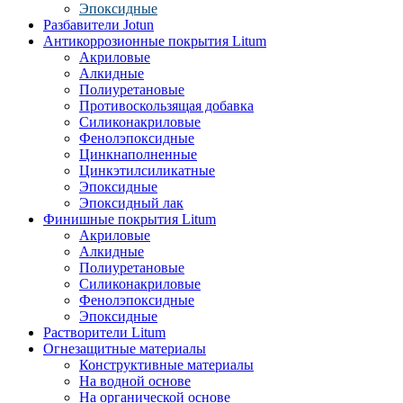
Эпоксидные
Разбавители Jotun
Антикоррозионные покрытия Litum
Акриловые
Алкидные
Полиуретановые
Противоскользящая добавка
Силиконакриловые
Фенолэпоксидные
Цинкнаполненные
Цинкэтилсиликатные
Эпоксидные
Эпоксидный лак
Финишные покрытия Litum
Акриловые
Алкидные
Полиуретановые
Силиконакриловые
Фенолэпоксидные
Эпоксидные
Растворители Litum
Огнезащитные материалы
Конструктивные материалы
На водной основе
На органической основе