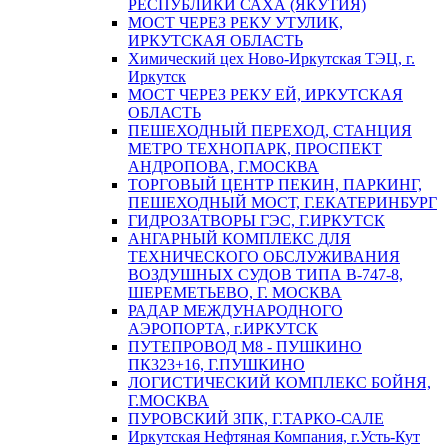
РЕСПУБЛИКИ САХА (ЯКУТИЯ)
МОСТ ЧЕРЕЗ РЕКУ УТУЛИК,
ИРКУТСКАЯ ОБЛАСТЬ
Химический цех Ново-Иркутская ТЭЦ, г.
Иркутск
МОСТ ЧЕРЕЗ РЕКУ ЕЙ, ИРКУТСКАЯ
ОБЛАСТЬ
ПЕШЕХОДНЫЙ ПЕРЕХОД, СТАНЦИЯ
МЕТРО ТЕХНОПАРК, ПРОСПЕКТ
АНДРОПОВА, Г.МОСКВА
ТОРГОВЫЙ ЦЕНТР ПЕКИН, ПАРКИНГ,
ПЕШЕХОДНЫЙ МОСТ, Г.ЕКАТЕРИНБУРГ
ГИДРОЗАТВОРЫ ГЭС, Г.ИРКУТСК
АНГАРНЫЙ КОМПЛЕКС ДЛЯ
ТЕХНИЧЕСКОГО ОБСЛУЖИВАНИЯ
ВОЗДУШНЫХ СУДОВ ТИПА В-747-8,
ШЕРЕМЕТЬЕВО, Г. МОСКВА
РАДАР МЕЖДУНАРОДНОГО
АЭРОПОРТА, г.ИРКУТСК
ПУТЕПРОВОД М8 - ПУШКИНО
ПК323+16, Г.ПУШКИНО
ЛОГИСТИЧЕСКИЙ КОМПЛЕКС БОЙНЯ,
Г.МОСКВА
ПУРОВСКИЙ ЗПК, Г.ТАРКО-САЛЕ
Иркутская Нефтяная Компания, г.Усть-Кут