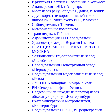
Иркутская Нефтяная Компания, г.Усть-Кут
Анадырская ТЭЦ, г.Анадырь
Мост через реку Западная Двина, г.Велиж
Двустворчатые ворота нижней головы
шлюза № 7 Тушинского РГС, г.Москва
Сибнефтемаш, г.Тюмень
Мемориальные комплексы
Транснефть, г.Тайшет
Администрация ГО Первоуральск
Уралэлектромедь, г.Верхняя Пышма
СТАНЦИЯ МЕТРО ФИЛАТОВ ЛУГ, Г.
МОСКВА
Челябинский трубопрокатный завод,
г.Челябинск
Первоуральский Новотрубный завод,
г.Первоуральск
Среднеуральский медеплавильный завод,
г.Ревда
ЛУКОЙЛ-Западная Сибирь, г.Урай
РН-Северная нефть, г.Усинск
Надземный пешеходный переход через
объездную дорогу, г.Екатеринбург
Екатеринбургский Метрополитен,
г.Екатеринбург
Среднеуральская ГРЭС, г.Среднеуральск