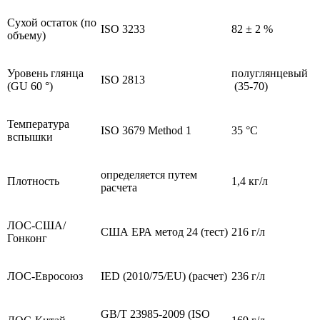
Сухой остаток (по
ISO 3233
82 ± 2 %
объему)
Уровень глянца
полуглянцевый
ISO 2813
(GU 60 °)
(35-70)
Температура
ISO 3679 Method 1
35 °C
вспышки
определяется путем
Плотность
1,4 кг/л
расчета
ЛОС-США/
США ЕРА метод 24 (тест)
216 г/л
Гонконг
ЛОС-Евросоюз
IED (2010/75/EU) (расчет)
236 г/л
GB/T 23985-2009 (ISO