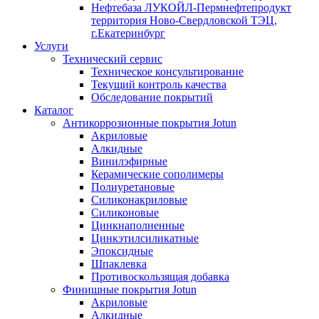
Нефтебаза ЛУКОЙЛ-Пермнефтепродукт
территория Ново-Свердловской ТЭЦ,
г.Екатеринбург
Услуги
Технический сервис
Техническое консультирование
Текущий контроль качества
Обследование покрытий
Каталог
Антикоррозионные покрытия Jotun
Акриловые
Алкидные
Винилэфирные
Керамические сополимеры
Полиуретановые
Силиконакриловые
Силиконовые
Цинкнаполненные
Цинкэтилсиликатные
Эпоксидные
Шпаклевка
Противоскользящая добавка
Финишные покрытия Jotun
Акриловые
Алкидные