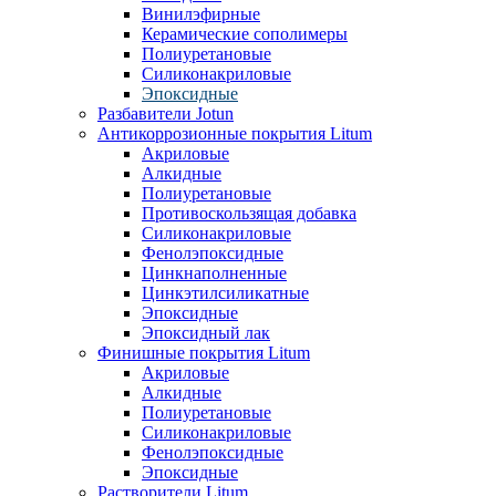
Винилэфирные
Керамические сополимеры
Полиуретановые
Силиконакриловые
Эпоксидные
Разбавители Jotun
Антикоррозионные покрытия Litum
Акриловые
Алкидные
Полиуретановые
Противоскользящая добавка
Силиконакриловые
Фенолэпоксидные
Цинкнаполненные
Цинкэтилсиликатные
Эпоксидные
Эпоксидный лак
Финишные покрытия Litum
Акриловые
Алкидные
Полиуретановые
Силиконакриловые
Фенолэпоксидные
Эпоксидные
Растворители Litum