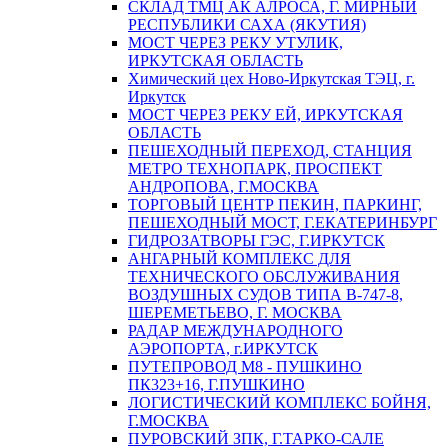
СКЛАД ТМЦ АК АЛРОСА, Г. МИРНЫЙ
РЕСПУБЛИКИ САХА (ЯКУТИЯ)
МОСТ ЧЕРЕЗ РЕКУ УТУЛИК,
ИРКУТСКАЯ ОБЛАСТЬ
Химический цех Ново-Иркутская ТЭЦ, г.
Иркутск
МОСТ ЧЕРЕЗ РЕКУ ЕЙ, ИРКУТСКАЯ
ОБЛАСТЬ
ПЕШЕХОДНЫЙ ПЕРЕХОД, СТАНЦИЯ
МЕТРО ТЕХНОПАРК, ПРОСПЕКТ
АНДРОПОВА, Г.МОСКВА
ТОРГОВЫЙ ЦЕНТР ПЕКИН, ПАРКИНГ,
ПЕШЕХОДНЫЙ МОСТ, Г.ЕКАТЕРИНБУРГ
ГИДРОЗАТВОРЫ ГЭС, Г.ИРКУТСК
АНГАРНЫЙ КОМПЛЕКС ДЛЯ
ТЕХНИЧЕСКОГО ОБСЛУЖИВАНИЯ
ВОЗДУШНЫХ СУДОВ ТИПА В-747-8,
ШЕРЕМЕТЬЕВО, Г. МОСКВА
РАДАР МЕЖДУНАРОДНОГО
АЭРОПОРТА, г.ИРКУТСК
ПУТЕПРОВОД М8 - ПУШКИНО
ПК323+16, Г.ПУШКИНО
ЛОГИСТИЧЕСКИЙ КОМПЛЕКС БОЙНЯ,
Г.МОСКВА
ПУРОВСКИЙ ЗПК, Г.ТАРКО-САЛЕ