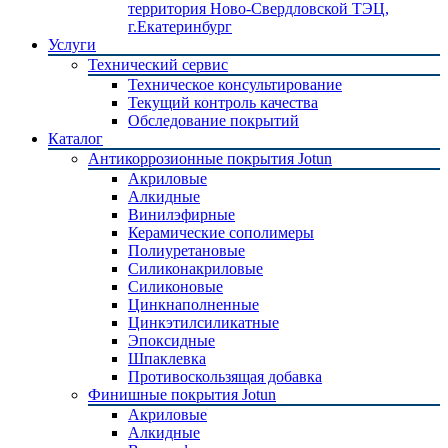
территория Ново-Свердловской ТЭЦ,
г.Екатеринбург
Услуги
Технический сервис
Техническое консультирование
Текущий контроль качества
Обследование покрытий
Каталог
Антикоррозионные покрытия Jotun
Акриловые
Алкидные
Винилэфирные
Керамические сополимеры
Полиуретановые
Силиконакриловые
Силиконовые
Цинкнаполненные
Цинкэтилсиликатные
Эпоксидные
Шпаклевка
Противоскользящая добавка
Финишные покрытия Jotun
Акриловые
Алкидные