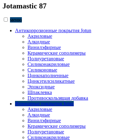
Jotamastic 87
меню
Антикоррозионные покрытия Jotun
Акриловые
Алкидные
Винилэфирные
Керамические сополимеры
Полиуретановые
Силиконакриловые
Силиконовые
Цинкнаполненные
Цинкэтилсиликатные
Эпоксидные
Шпаклевка
Противоскользящая добавка
Финишные покрытия Jotun
Акриловые
Алкидные
Винилэфирные
Керамические сополимеры
Полиуретановые
Силиконакриловые