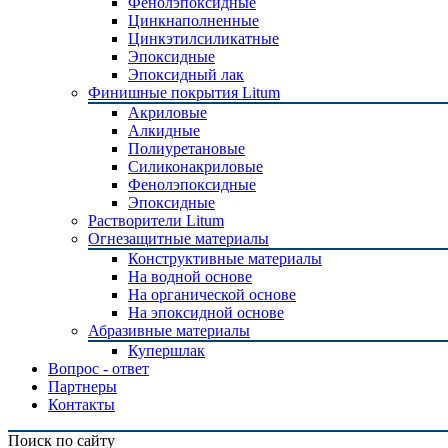
Фенолэпоксидные
Цинкнаполненные
Цинкэтилсиликатные
Эпоксидные
Эпоксидный лак
Финишные покрытия Litum
Акриловые
Алкидные
Полиуретановые
Силиконакриловые
Фенолэпоксидные
Эпоксидные
Растворители Litum
Огнезащитные материалы
Конструктивные материалы
На водной основе
На органической основе
На эпоксидной основе
Абразивные материалы
Купершлак
Вопрос - ответ
Партнеры
Контакты
Поиск по сайту