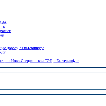
КВА
нск
уральск
вда
ую дорогу, г.Екатеринбург
бург
ория Ново-Свердловской ТЭЦ, г.Екатеринбург