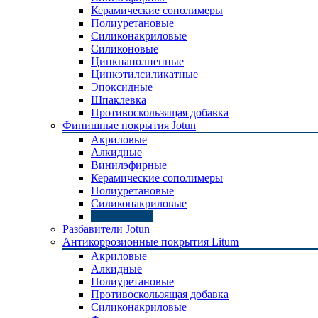
Керамические сополимеры
Полиуретановые
Силиконакриловые
Силиконовые
Цинкнаполненные
Цинкэтилсиликатные
Эпоксидные
Шпаклевка
Противоскользящая добавка
Финишные покрытия Jotun
Акриловые
Алкидные
Винилэфирные
Керамические сополимеры
Полиуретановые
Силиконакриловые
Эпоксидные
Разбавители Jotun
Антикоррозионные покрытия Litum
Акриловые
Алкидные
Полиуретановые
Противоскользящая добавка
Силиконакриловые