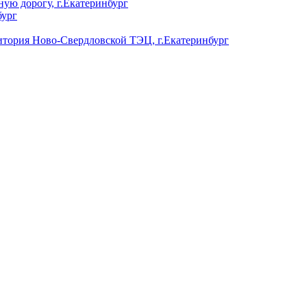
ую дорогу, г.Екатеринбург
бург
ория Ново-Свердловской ТЭЦ, г.Екатеринбург