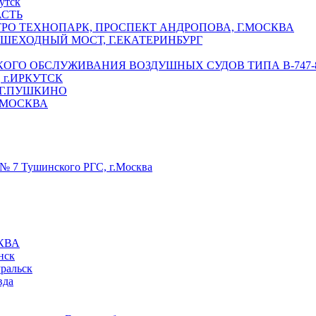
утск
АСТЬ
РО ТЕХНОПАРК, ПРОСПЕКТ АНДРОПОВА, Г.МОСКВА
ЕШЕХОДНЫЙ МОСТ, Г.ЕКАТЕРИНБУРГ
ГО ОБСЛУЖИВАНИЯ ВОЗДУШНЫХ СУДОВ ТИПА В-747-8,
г.ИРКУТСК
 Г.ПУШКИНО
.МОСКВА
№ 7 Тушинского РГС, г.Москва
КВА
нск
уральск
вда