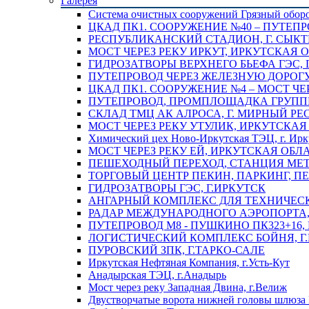
Галерея
Система очистных сооружений Грязный обор
ЦКАД ПК1. СООРУЖЕНИЕ №40 – ПУТЕПР
РЕСПУБЛИКАНСКИЙ СТАДИОН, Г. СЫК
МОСТ ЧЕРЕЗ РЕКУ ИРКУТ, ИРКУТСКАЯ 
ГИДРОЗАТВОРЫ ВЕРХНЕГО БЬЕФА ГЭС, 
ПУТЕПРОВОД ЧЕРЕЗ ЖЕЛЕЗНУЮ ДОРОГУ 
ЦКАД ПК1. СООРУЖЕНИЕ №4 – МОСТ ЧЕ
ПУТЕПРОВОД, ПРОМПЛОЩАДКА ГРУППЫ 
СКЛАД ТМЦ АК АЛРОСА, Г. МИРНЫЙ РЕ
МОСТ ЧЕРЕЗ РЕКУ УТУЛИК, ИРКУТСКАЯ
Химический цех Ново-Иркутская ТЭЦ, г. Ирк
МОСТ ЧЕРЕЗ РЕКУ ЕЙ, ИРКУТСКАЯ ОБЛ
ПЕШЕХОДНЫЙ ПЕРЕХОД, СТАНЦИЯ МЕТ
ТОРГОВЫЙ ЦЕНТР ПЕКИН, ПАРКИНГ, П
ГИДРОЗАТВОРЫ ГЭС, Г.ИРКУТСК
АНГАРНЫЙ КОМПЛЕКС ДЛЯ ТЕХНИЧЕСКО
РАДАР МЕЖДУНАРОДНОГО АЭРОПОРТА, 
ПУТЕПРОВОД М8 - ПУШКИНО ПК323+16,
ЛОГИСТИЧЕСКИЙ КОМПЛЕКС БОЙНЯ, Г
ПУРОВСКИЙ ЗПК, Г.ТАРКО-САЛЕ
Иркутская Нефтяная Компания, г.Усть-Кут
Анадырская ТЭЦ, г.Анадырь
Мост через реку Западная Двина, г.Велиж
Двустворчатые ворота нижней головы шлюза 