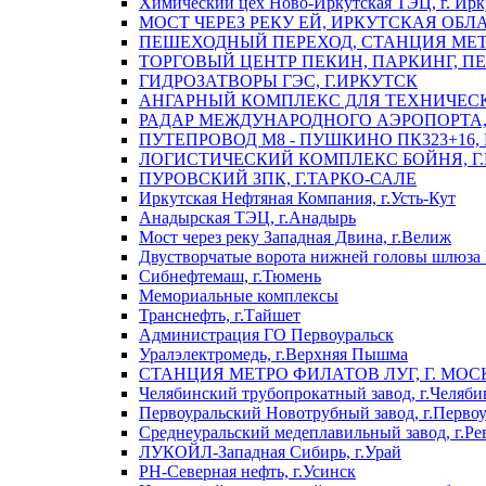
Химический цех Ново-Иркутская ТЭЦ, г. Ирк
МОСТ ЧЕРЕЗ РЕКУ ЕЙ, ИРКУТСКАЯ ОБЛ
ПЕШЕХОДНЫЙ ПЕРЕХОД, СТАНЦИЯ МЕТ
ТОРГОВЫЙ ЦЕНТР ПЕКИН, ПАРКИНГ, П
ГИДРОЗАТВОРЫ ГЭС, Г.ИРКУТСК
АНГАРНЫЙ КОМПЛЕКС ДЛЯ ТЕХНИЧЕСКО
РАДАР МЕЖДУНАРОДНОГО АЭРОПОРТА, 
ПУТЕПРОВОД М8 - ПУШКИНО ПК323+16,
ЛОГИСТИЧЕСКИЙ КОМПЛЕКС БОЙНЯ, Г
ПУРОВСКИЙ ЗПК, Г.ТАРКО-САЛЕ
Иркутская Нефтяная Компания, г.Усть-Кут
Анадырская ТЭЦ, г.Анадырь
Мост через реку Западная Двина, г.Велиж
Двустворчатые ворота нижней головы шлюза 
Сибнефтемаш, г.Тюмень
Мемориальные комплексы
Транснефть, г.Тайшет
Администрация ГО Первоуральск
Уралэлектромедь, г.Верхняя Пышма
СТАНЦИЯ МЕТРО ФИЛАТОВ ЛУГ, Г. МОС
Челябинский трубопрокатный завод, г.Челяби
Первоуральский Новотрубный завод, г.Перво
Среднеуральский медеплавильный завод, г.Ре
ЛУКОЙЛ-Западная Сибирь, г.Урай
РН-Северная нефть, г.Усинск