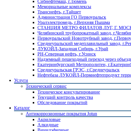
Сибнефтемаш, г.Тюмень
Мемориальные комплексы
Транснефть, г.Тайшет
Администрация ГО Первоуральск
Уралэлектромедь, г.Верхняя Пышма
СТАНЦИЯ МЕТРО ФИЛАТОВ ЛУГ, Г. МОС
Челябинский трубопрокатный завод, г.Челяби
Первоуральский Новотрубный завод, г.Перво
Среднеуральский медеплавильный завод, г.Ре
ЛУКОЙЛ-Западная Сибирь, г.Урай
РН-Северная нефть, г.Усинск
Надземный пешеходный переход через объездн
Екатеринбургский Метрополитен, г.Екатерин
Среднеуральская ГРЭС, г.Среднеуральск
Нефтебаза ЛУКОЙЛ-Пермнефтепродукт террит
Услуги
Технический сервис
Техническое консультирование
Текущий контроль качества
Обследование покрытий
Каталог
Антикоррозионные покрытия Jotun
Акриловые
Алкидные
Винилэфирные