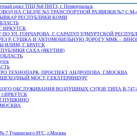
отный цикл ТПЦ №8 ПНТЗ, г. Первоуральск
ОВОД НА СЪЕЗДЕ №5 ТРАНСПОРТНОЙ РАЗВЯЗКИ №7 С М-4
ТЫВКАР РЕСПУБЛИКИ КОМИ
ОБЛАСТЬ
Г. ИРКУТСК
ПО УЛ. ГОНЧАРОВА, Г. САРАПУЛ УДМУРТСКОЙ РЕСПУБ
РЕЗ Р. СУШКА И АВТОМОБИЛЬНУЮ ДОРОГУ ММК – ЗИНОВ
ИЛИМ, Г. БРАТСК
СПУБЛИКИ САХА (ЯКУТИЯ)
 ОБЛАСТЬ
утск
АСТЬ
РО ТЕХНОПАРК, ПРОСПЕКТ АНДРОПОВА, Г.МОСКВА
ЕШЕХОДНЫЙ МОСТ, Г.ЕКАТЕРИНБУРГ
ГО ОБСЛУЖИВАНИЯ ВОЗДУШНЫХ СУДОВ ТИПА В-747-8,
г.ИРКУТСК
 Г.ПУШКИНО
.МОСКВА
№ 7 Тушинского РГС, г.Москва