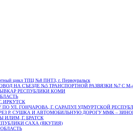
отный цикл ТПЦ №8 ПНТЗ, г. Первоуральск
ОВОД НА СЪЕЗДЕ №5 ТРАНСПОРТНОЙ РАЗВЯЗКИ №7 С М-4
ТЫВКАР РЕСПУБЛИКИ КОМИ
ОБЛАСТЬ
Г. ИРКУТСК
ПО УЛ. ГОНЧАРОВА, Г. САРАПУЛ УДМУРТСКОЙ РЕСПУБ
РЕЗ Р. СУШКА И АВТОМОБИЛЬНУЮ ДОРОГУ ММК – ЗИНОВ
ИЛИМ, Г. БРАТСК
СПУБЛИКИ САХА (ЯКУТИЯ)
 ОБЛАСТЬ