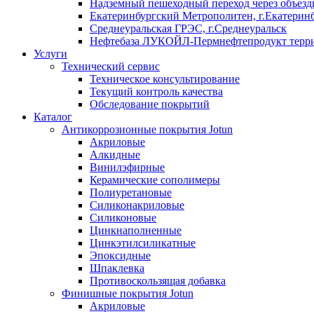
Надземный пешеходный переход через объездн
Екатеринбургский Метрополитен, г.Екатерин
Среднеуральская ГРЭС, г.Среднеуральск
Нефтебаза ЛУКОЙЛ-Пермнефтепродукт террит
Услуги
Технический сервис
Техническое консультирование
Текущий контроль качества
Обследование покрытий
Каталог
Антикоррозионные покрытия Jotun
Акриловые
Алкидные
Винилэфирные
Керамические сополимеры
Полиуретановые
Силиконакриловые
Силиконовые
Цинкнаполненные
Цинкэтилсиликатные
Эпоксидные
Шпаклевка
Противоскользящая добавка
Финишные покрытия Jotun
Акриловые