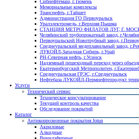
Сибнефтемаш, г.Тюмень
Мемориальные комплексы
Транснефть, г.Тайшет
Администрация ГО Первоуральск
Уралэлектромедь, г.Верхняя Пышма
СТАНЦИЯ МЕТРО ФИЛАТОВ ЛУГ, Г. МОС
Челябинский трубопрокатный завод, г.Челяби
Первоуральский Новотрубный завод, г.Перво
Среднеуральский медеплавильный завод, г.Ре
ЛУКОЙЛ-Западная Сибирь, г.Урай
РН-Северная нефть, г.Усинск
Надземный пешеходный переход через объездн
Екатеринбургский Метрополитен, г.Екатерин
Среднеуральская ГРЭС, г.Среднеуральск
Нефтебаза ЛУКОЙЛ-Пермнефтепродукт террит
Услуги
Технический сервис
Техническое консультирование
Текущий контроль качества
Обследование покрытий
Каталог
Антикоррозионные покрытия Jotun
Акриловые
Алкидные
Винилэфирные