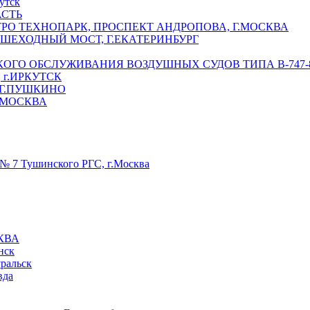
утск
АСТЬ
РО ТЕХНОПАРК, ПРОСПЕКТ АНДРОПОВА, Г.МОСКВА
ЕШЕХОДНЫЙ МОСТ, Г.ЕКАТЕРИНБУРГ
ГО ОБСЛУЖИВАНИЯ ВОЗДУШНЫХ СУДОВ ТИПА В-747-8,
г.ИРКУТСК
 Г.ПУШКИНО
.МОСКВА
№ 7 Тушинского РГС, г.Москва
КВА
нск
уральск
вда