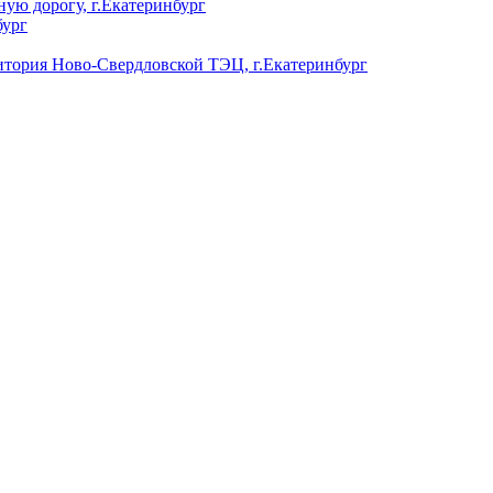
ую дорогу, г.Екатеринбург
бург
ория Ново-Свердловской ТЭЦ, г.Екатеринбург