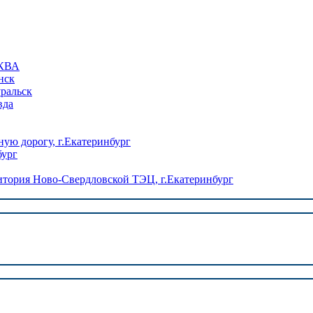
КВА
нск
уральск
вда
ую дорогу, г.Екатеринбург
бург
ория Ново-Свердловской ТЭЦ, г.Екатеринбург