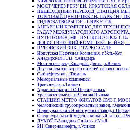
Химический цех Ново-Иркутская ТЭЦ, г. Ирк
МОСТ ЧЕРЕЗ РЕКУ ЕЙ, ИРКУТСКАЯ ОБЛ
ПЕШЕХОДНЫЙ ПЕРЕХОД, СТАНЦИЯ МЕТ
ТОРГОВЫЙ ЦЕНТР ПЕКИН, ПАРКИНГ, П
ГИДРОЗАТВОРЫ ГЭС, Г.ИРКУТСК
АНГАРНЫЙ КОМПЛЕКС ДЛЯ ТЕХНИЧЕСКО
РАДАР МЕЖДУНАРОДНОГО АЭРОПОРТА, 
ПУТЕПРОВОД М8 - ПУШКИНО ПК323+16,
ЛОГИСТИЧЕСКИЙ КОМПЛЕКС БОЙНЯ, Г
ПУРОВСКИЙ ЗПК, Г.ТАРКО-САЛЕ
Иркутская Нефтяная Компания, г.Усть-Кут
Анадырская ТЭЦ, г.Анадырь
Мост через реку Западная Двина, г.Велиж
Двустворчатые ворота нижней головы шлюза 
Сибнефтемаш, г.Тюмень
Мемориальные комплексы
Транснефть, г.Тайшет
Администрация ГО Первоуральск
Уралэлектромедь, г.Верхняя Пышма
СТАНЦИЯ МЕТРО ФИЛАТОВ ЛУГ, Г. МОС
Челябинский трубопрокатный завод, г.Челяби
Первоуральский Новотрубный завод, г.Перво
Среднеуральский медеплавильный завод, г.Ре
ЛУКОЙЛ-Западная Сибирь, г.Урай
РН-Северная нефть, г.Усинск