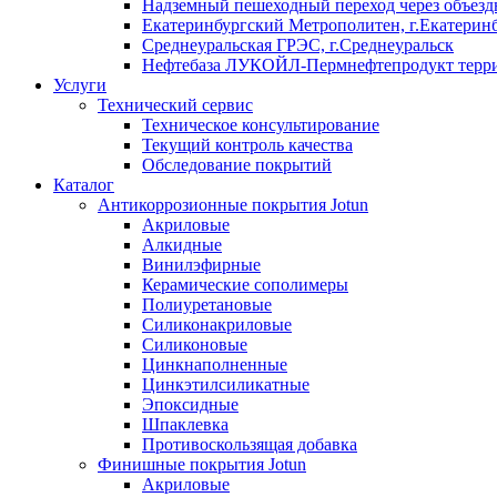
Надземный пешеходный переход через объездн
Екатеринбургский Метрополитен, г.Екатерин
Среднеуральская ГРЭС, г.Среднеуральск
Нефтебаза ЛУКОЙЛ-Пермнефтепродукт террит
Услуги
Технический сервис
Техническое консультирование
Текущий контроль качества
Обследование покрытий
Каталог
Антикоррозионные покрытия Jotun
Акриловые
Алкидные
Винилэфирные
Керамические сополимеры
Полиуретановые
Силиконакриловые
Силиконовые
Цинкнаполненные
Цинкэтилсиликатные
Эпоксидные
Шпаклевка
Противоскользящая добавка
Финишные покрытия Jotun
Акриловые