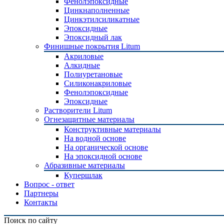
Фенолэпоксидные
Цинкнаполненные
Цинкэтилсиликатные
Эпоксидные
Эпоксидный лак
Финишные покрытия Litum
Акриловые
Алкидные
Полиуретановые
Силиконакриловые
Фенолэпоксидные
Эпоксидные
Растворители Litum
Огнезащитные материалы
Конструктивные материалы
На водной основе
На органической основе
На эпоксидной основе
Абразивные материалы
Купершлак
Вопрос - ответ
Партнеры
Контакты
Поиск по сайту