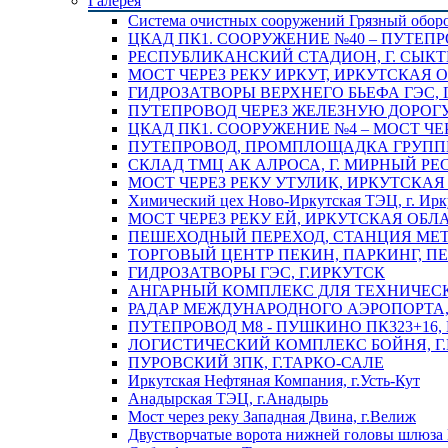
Галерея
Система очистных сооружений Грязный обор
ЦКАД ПК1. СООРУЖЕНИЕ №40 – ПУТЕПР
РЕСПУБЛИКАНСКИЙ СТАДИОН, Г. СЫК
МОСТ ЧЕРЕЗ РЕКУ ИРКУТ, ИРКУТСКАЯ 
ГИДРОЗАТВОРЫ ВЕРХНЕГО БЬЕФА ГЭС, 
ПУТЕПРОВОД ЧЕРЕЗ ЖЕЛЕЗНУЮ ДОРОГУ 
ЦКАД ПК1. СООРУЖЕНИЕ №4 – МОСТ ЧЕ
ПУТЕПРОВОД, ПРОМПЛОЩАДКА ГРУППЫ 
СКЛАД ТМЦ АК АЛРОСА, Г. МИРНЫЙ РЕ
МОСТ ЧЕРЕЗ РЕКУ УТУЛИК, ИРКУТСКАЯ
Химический цех Ново-Иркутская ТЭЦ, г. Ирк
МОСТ ЧЕРЕЗ РЕКУ ЕЙ, ИРКУТСКАЯ ОБЛ
ПЕШЕХОДНЫЙ ПЕРЕХОД, СТАНЦИЯ МЕТ
ТОРГОВЫЙ ЦЕНТР ПЕКИН, ПАРКИНГ, П
ГИДРОЗАТВОРЫ ГЭС, Г.ИРКУТСК
АНГАРНЫЙ КОМПЛЕКС ДЛЯ ТЕХНИЧЕСКО
РАДАР МЕЖДУНАРОДНОГО АЭРОПОРТА, 
ПУТЕПРОВОД М8 - ПУШКИНО ПК323+16,
ЛОГИСТИЧЕСКИЙ КОМПЛЕКС БОЙНЯ, Г
ПУРОВСКИЙ ЗПК, Г.ТАРКО-САЛЕ
Иркутская Нефтяная Компания, г.Усть-Кут
Анадырская ТЭЦ, г.Анадырь
Мост через реку Западная Двина, г.Велиж
Двустворчатые ворота нижней головы шлюза 