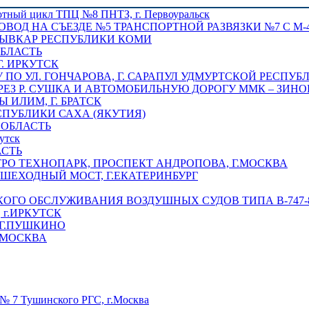
отный цикл ТПЦ №8 ПНТЗ, г. Первоуральск
ОВОД НА СЪЕЗДЕ №5 ТРАНСПОРТНОЙ РАЗВЯЗКИ №7 С М-4
ТЫВКАР РЕСПУБЛИКИ КОМИ
ОБЛАСТЬ
Г. ИРКУТСК
ПО УЛ. ГОНЧАРОВА, Г. САРАПУЛ УДМУРТСКОЙ РЕСПУБ
РЕЗ Р. СУШКА И АВТОМОБИЛЬНУЮ ДОРОГУ ММК – ЗИНОВ
ИЛИМ, Г. БРАТСК
СПУБЛИКИ САХА (ЯКУТИЯ)
 ОБЛАСТЬ
утск
АСТЬ
РО ТЕХНОПАРК, ПРОСПЕКТ АНДРОПОВА, Г.МОСКВА
ЕШЕХОДНЫЙ МОСТ, Г.ЕКАТЕРИНБУРГ
ГО ОБСЛУЖИВАНИЯ ВОЗДУШНЫХ СУДОВ ТИПА В-747-8,
г.ИРКУТСК
 Г.ПУШКИНО
.МОСКВА
№ 7 Тушинского РГС, г.Москва