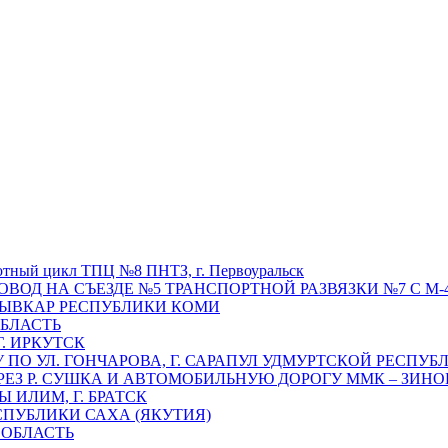
отный цикл ТПЦ №8 ПНТЗ, г. Первоуральск
ОВОД НА СЪЕЗДЕ №5 ТРАНСПОРТНОЙ РАЗВЯЗКИ №7 С М-4
ТЫВКАР РЕСПУБЛИКИ КОМИ
ОБЛАСТЬ
Г. ИРКУТСК
ПО УЛ. ГОНЧАРОВА, Г. САРАПУЛ УДМУРТСКОЙ РЕСПУБ
РЕЗ Р. СУШКА И АВТОМОБИЛЬНУЮ ДОРОГУ ММК – ЗИНОВ
ИЛИМ, Г. БРАТСК
СПУБЛИКИ САХА (ЯКУТИЯ)
 ОБЛАСТЬ