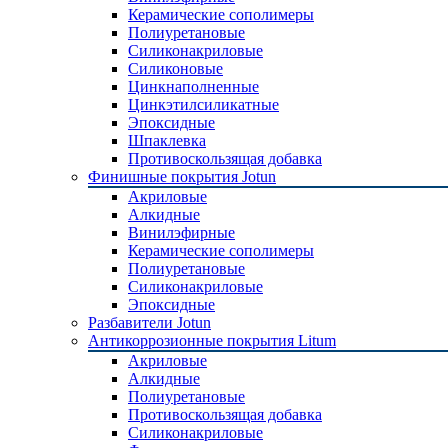
Керамические сополимеры
Полиуретановые
Силиконакриловые
Силиконовые
Цинкнаполненные
Цинкэтилсиликатные
Эпоксидные
Шпаклевка
Противоскользящая добавка
Финишные покрытия Jotun
Акриловые
Алкидные
Винилэфирные
Керамические сополимеры
Полиуретановые
Силиконакриловые
Эпоксидные
Разбавители Jotun
Антикоррозионные покрытия Litum
Акриловые
Алкидные
Полиуретановые
Противоскользящая добавка
Силиконакриловые