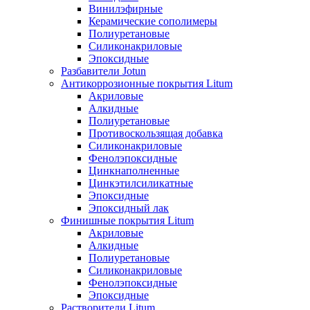
Винилэфирные
Керамические сополимеры
Полиуретановые
Силиконакриловые
Эпоксидные
Разбавители Jotun
Антикоррозионные покрытия Litum
Акриловые
Алкидные
Полиуретановые
Противоскользящая добавка
Силиконакриловые
Фенолэпоксидные
Цинкнаполненные
Цинкэтилсиликатные
Эпоксидные
Эпоксидный лак
Финишные покрытия Litum
Акриловые
Алкидные
Полиуретановые
Силиконакриловые
Фенолэпоксидные
Эпоксидные
Растворители Litum