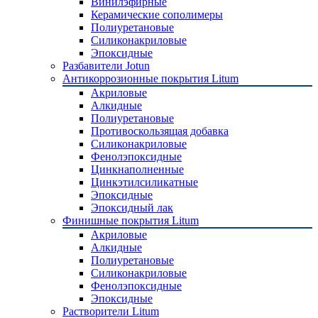
Винилэфирные
Керамические сополимеры
Полиуретановые
Силиконакриловые
Эпоксидные
Разбавители Jotun
Антикоррозионные покрытия Litum
Акриловые
Алкидные
Полиуретановые
Противоскользящая добавка
Силиконакриловые
Фенолэпоксидные
Цинкнаполненные
Цинкэтилсиликатные
Эпоксидные
Эпоксидный лак
Финишные покрытия Litum
Акриловые
Алкидные
Полиуретановые
Силиконакриловые
Фенолэпоксидные
Эпоксидные
Растворители Litum