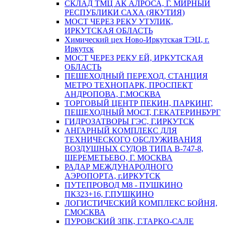
СКЛАД ТМЦ АК АЛРОСА, Г. МИРНЫЙ
РЕСПУБЛИКИ САХА (ЯКУТИЯ)
МОСТ ЧЕРЕЗ РЕКУ УТУЛИК,
ИРКУТСКАЯ ОБЛАСТЬ
Химический цех Ново-Иркутская ТЭЦ, г.
Иркутск
МОСТ ЧЕРЕЗ РЕКУ ЕЙ, ИРКУТСКАЯ
ОБЛАСТЬ
ПЕШЕХОДНЫЙ ПЕРЕХОД, СТАНЦИЯ
МЕТРО ТЕХНОПАРК, ПРОСПЕКТ
АНДРОПОВА, Г.МОСКВА
ТОРГОВЫЙ ЦЕНТР ПЕКИН, ПАРКИНГ,
ПЕШЕХОДНЫЙ МОСТ, Г.ЕКАТЕРИНБУРГ
ГИДРОЗАТВОРЫ ГЭС, Г.ИРКУТСК
АНГАРНЫЙ КОМПЛЕКС ДЛЯ
ТЕХНИЧЕСКОГО ОБСЛУЖИВАНИЯ
ВОЗДУШНЫХ СУДОВ ТИПА В-747-8,
ШЕРЕМЕТЬЕВО, Г. МОСКВА
РАДАР МЕЖДУНАРОДНОГО
АЭРОПОРТА, г.ИРКУТСК
ПУТЕПРОВОД М8 - ПУШКИНО
ПК323+16, Г.ПУШКИНО
ЛОГИСТИЧЕСКИЙ КОМПЛЕКС БОЙНЯ,
Г.МОСКВА
ПУРОВСКИЙ ЗПК, Г.ТАРКО-САЛЕ