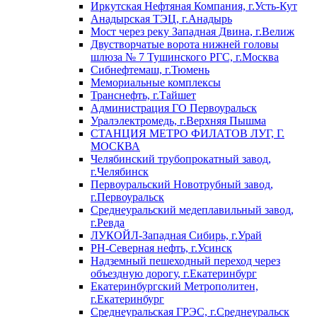
Иркутская Нефтяная Компания, г.Усть-Кут
Анадырская ТЭЦ, г.Анадырь
Мост через реку Западная Двина, г.Велиж
Двустворчатые ворота нижней головы
шлюза № 7 Тушинского РГС, г.Москва
Сибнефтемаш, г.Тюмень
Мемориальные комплексы
Транснефть, г.Тайшет
Администрация ГО Первоуральск
Уралэлектромедь, г.Верхняя Пышма
СТАНЦИЯ МЕТРО ФИЛАТОВ ЛУГ, Г.
МОСКВА
Челябинский трубопрокатный завод,
г.Челябинск
Первоуральский Новотрубный завод,
г.Первоуральск
Среднеуральский медеплавильный завод,
г.Ревда
ЛУКОЙЛ-Западная Сибирь, г.Урай
РН-Северная нефть, г.Усинск
Надземный пешеходный переход через
объездную дорогу, г.Екатеринбург
Екатеринбургский Метрополитен,
г.Екатеринбург
Среднеуральская ГРЭС, г.Среднеуральск