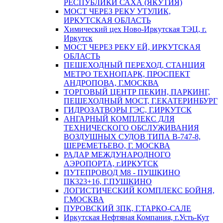
РЕСПУБЛИКИ САХА (ЯКУТИЯ)
МОСТ ЧЕРЕЗ РЕКУ УТУЛИК,
ИРКУТСКАЯ ОБЛАСТЬ
Химический цех Ново-Иркутская ТЭЦ, г.
Иркутск
МОСТ ЧЕРЕЗ РЕКУ ЕЙ, ИРКУТСКАЯ
ОБЛАСТЬ
ПЕШЕХОДНЫЙ ПЕРЕХОД, СТАНЦИЯ
МЕТРО ТЕХНОПАРК, ПРОСПЕКТ
АНДРОПОВА, Г.МОСКВА
ТОРГОВЫЙ ЦЕНТР ПЕКИН, ПАРКИНГ,
ПЕШЕХОДНЫЙ МОСТ, Г.ЕКАТЕРИНБУРГ
ГИДРОЗАТВОРЫ ГЭС, Г.ИРКУТСК
АНГАРНЫЙ КОМПЛЕКС ДЛЯ
ТЕХНИЧЕСКОГО ОБСЛУЖИВАНИЯ
ВОЗДУШНЫХ СУДОВ ТИПА В-747-8,
ШЕРЕМЕТЬЕВО, Г. МОСКВА
РАДАР МЕЖДУНАРОДНОГО
АЭРОПОРТА, г.ИРКУТСК
ПУТЕПРОВОД М8 - ПУШКИНО
ПК323+16, Г.ПУШКИНО
ЛОГИСТИЧЕСКИЙ КОМПЛЕКС БОЙНЯ,
Г.МОСКВА
ПУРОВСКИЙ ЗПК, Г.ТАРКО-САЛЕ
Иркутская Нефтяная Компания, г.Усть-Кут