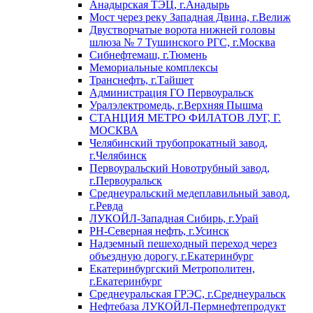
Анадырская ТЭЦ, г.Анадырь
Мост через реку Западная Двина, г.Велиж
Двустворчатые ворота нижней головы
шлюза № 7 Тушинского РГС, г.Москва
Сибнефтемаш, г.Тюмень
Мемориальные комплексы
Транснефть, г.Тайшет
Администрация ГО Первоуральск
Уралэлектромедь, г.Верхняя Пышма
СТАНЦИЯ МЕТРО ФИЛАТОВ ЛУГ, Г.
МОСКВА
Челябинский трубопрокатный завод,
г.Челябинск
Первоуральский Новотрубный завод,
г.Первоуральск
Среднеуральский медеплавильный завод,
г.Ревда
ЛУКОЙЛ-Западная Сибирь, г.Урай
РН-Северная нефть, г.Усинск
Надземный пешеходный переход через
объездную дорогу, г.Екатеринбург
Екатеринбургский Метрополитен,
г.Екатеринбург
Среднеуральская ГРЭС, г.Среднеуральск
Нефтебаза ЛУКОЙЛ-Пермнефтепродукт