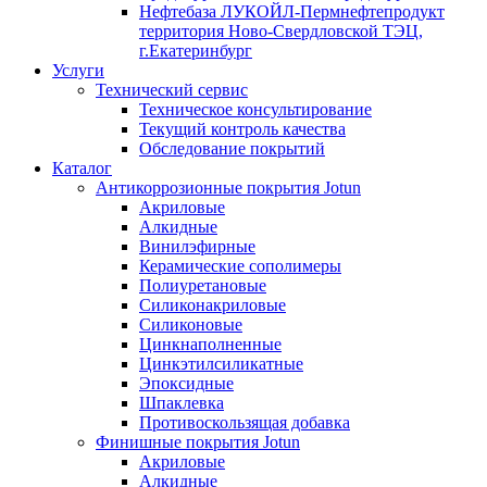
Нефтебаза ЛУКОЙЛ-Пермнефтепродукт
территория Ново-Свердловской ТЭЦ,
г.Екатеринбург
Услуги
Технический сервис
Техническое консультирование
Текущий контроль качества
Обследование покрытий
Каталог
Антикоррозионные покрытия Jotun
Акриловые
Алкидные
Винилэфирные
Керамические сополимеры
Полиуретановые
Силиконакриловые
Силиконовые
Цинкнаполненные
Цинкэтилсиликатные
Эпоксидные
Шпаклевка
Противоскользящая добавка
Финишные покрытия Jotun
Акриловые
Алкидные