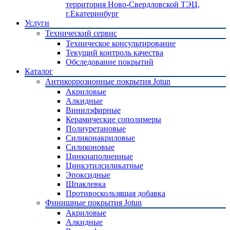
территория Ново-Свердловской ТЭЦ,
г.Екатеринбург
Услуги
Технический сервис
Техническое консультирование
Текущий контроль качества
Обследование покрытий
Каталог
Антикоррозионные покрытия Jotun
Акриловые
Алкидные
Винилэфирные
Керамические сополимеры
Полиуретановые
Силиконакриловые
Силиконовые
Цинкнаполненные
Цинкэтилсиликатные
Эпоксидные
Шпаклевка
Противоскользящая добавка
Финишные покрытия Jotun
Акриловые
Алкидные