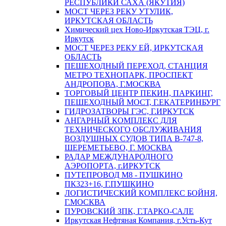
РЕСПУБЛИКИ САХА (ЯКУТИЯ)
МОСТ ЧЕРЕЗ РЕКУ УТУЛИК,
ИРКУТСКАЯ ОБЛАСТЬ
Химический цех Ново-Иркутская ТЭЦ, г.
Иркутск
МОСТ ЧЕРЕЗ РЕКУ ЕЙ, ИРКУТСКАЯ
ОБЛАСТЬ
ПЕШЕХОДНЫЙ ПЕРЕХОД, СТАНЦИЯ
МЕТРО ТЕХНОПАРК, ПРОСПЕКТ
АНДРОПОВА, Г.МОСКВА
ТОРГОВЫЙ ЦЕНТР ПЕКИН, ПАРКИНГ,
ПЕШЕХОДНЫЙ МОСТ, Г.ЕКАТЕРИНБУРГ
ГИДРОЗАТВОРЫ ГЭС, Г.ИРКУТСК
АНГАРНЫЙ КОМПЛЕКС ДЛЯ
ТЕХНИЧЕСКОГО ОБСЛУЖИВАНИЯ
ВОЗДУШНЫХ СУДОВ ТИПА В-747-8,
ШЕРЕМЕТЬЕВО, Г. МОСКВА
РАДАР МЕЖДУНАРОДНОГО
АЭРОПОРТА, г.ИРКУТСК
ПУТЕПРОВОД М8 - ПУШКИНО
ПК323+16, Г.ПУШКИНО
ЛОГИСТИЧЕСКИЙ КОМПЛЕКС БОЙНЯ,
Г.МОСКВА
ПУРОВСКИЙ ЗПК, Г.ТАРКО-САЛЕ
Иркутская Нефтяная Компания, г.Усть-Кут