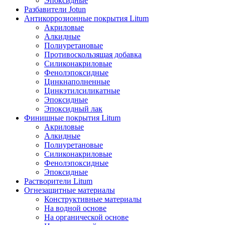
Эпоксидные
Разбавители Jotun
Антикоррозионные покрытия Litum
Акриловые
Алкидные
Полиуретановые
Противоскользящая добавка
Силиконакриловые
Фенолэпоксидные
Цинкнаполненные
Цинкэтилсиликатные
Эпоксидные
Эпоксидный лак
Финишные покрытия Litum
Акриловые
Алкидные
Полиуретановые
Силиконакриловые
Фенолэпоксидные
Эпоксидные
Растворители Litum
Огнезащитные материалы
Конструктивные материалы
На водной основе
На органической основе