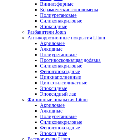
Винилэфирные
Керамические сополимеры
Полиуретановые
Силиконакриловые
Эпоксидные
Разбавители Jotun
Антикоррозионные покрытия Litum
Акриловые
Алкидные
Полиуретановые
Противоскользящая добавка
Силиконакриловые
Фенолэпоксидные
Цинкнаполненные
Цинкэтилсиликатные
Эпоксидные
Эпоксидный лак
Финишные покрытия Litum
Акриловые
Алкидные
Полиуретановые
Силиконакриловые
Фенолэпоксидные
Эпоксидные
Растворители Litum