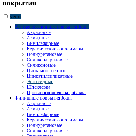
покрытия
меню
Антикоррозионные покрытия Jotun
Акриловые
Алкидные
Винилэфирные
Керамические сополимеры
Полиуретановые
Силиконакриловые
Силиконовые
Цинкнаполненные
Цинкэтилсиликатные
Эпоксидные
Шпаклевка
Противоскользящая добавка
Финишные покрытия Jotun
Акриловые
Алкидные
Винилэфирные
Керамические сополимеры
Полиуретановые
Силиконакриловые