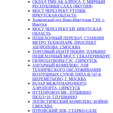
СКЛАД ТМЦ АК АЛРОСА, Г. МИРНЫЙ
РЕСПУБЛИКИ САХА (ЯКУТИЯ)
МОСТ ЧЕРЕЗ РЕКУ УТУЛИК,
ИРКУТСКАЯ ОБЛАСТЬ
Химический цех Ново-Иркутская ТЭЦ, г.
Иркутск
МОСТ ЧЕРЕЗ РЕКУ ЕЙ, ИРКУТСКАЯ
ОБЛАСТЬ
ПЕШЕХОДНЫЙ ПЕРЕХОД, СТАНЦИЯ
МЕТРО ТЕХНОПАРК, ПРОСПЕКТ
АНДРОПОВА, Г.МОСКВА
ТОРГОВЫЙ ЦЕНТР ПЕКИН, ПАРКИНГ,
ПЕШЕХОДНЫЙ МОСТ, Г.ЕКАТЕРИНБУРГ
ГИДРОЗАТВОРЫ ГЭС, Г.ИРКУТСК
АНГАРНЫЙ КОМПЛЕКС ДЛЯ
ТЕХНИЧЕСКОГО ОБСЛУЖИВАНИЯ
ВОЗДУШНЫХ СУДОВ ТИПА В-747-8,
ШЕРЕМЕТЬЕВО, Г. МОСКВА
РАДАР МЕЖДУНАРОДНОГО
АЭРОПОРТА, г.ИРКУТСК
ПУТЕПРОВОД М8 - ПУШКИНО
ПК323+16, Г.ПУШКИНО
ЛОГИСТИЧЕСКИЙ КОМПЛЕКС БОЙНЯ,
Г.МОСКВА
ПУРОВСКИЙ ЗПК, Г.ТАРКО-САЛЕ