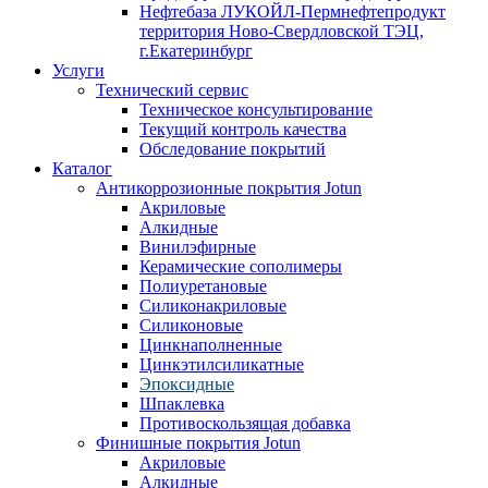
Нефтебаза ЛУКОЙЛ-Пермнефтепродукт
территория Ново-Свердловской ТЭЦ,
г.Екатеринбург
Услуги
Технический сервис
Техническое консультирование
Текущий контроль качества
Обследование покрытий
Каталог
Антикоррозионные покрытия Jotun
Акриловые
Алкидные
Винилэфирные
Керамические сополимеры
Полиуретановые
Силиконакриловые
Силиконовые
Цинкнаполненные
Цинкэтилсиликатные
Эпоксидные
Шпаклевка
Противоскользящая добавка
Финишные покрытия Jotun
Акриловые
Алкидные