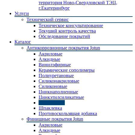
территория Ново-Свердловской ТЭЦ,
г.Екатеринбург
Услуги
Технический сервис
Техническое консультирование
Текущий контроль качества
Обследование покрытий
Каталог
Антикоррозионные покрытия Jotun
Акриловые
Алкидные
Винилэфирные
Керамические сополимеры
Полиуретановые
Силиконакриловые
Силиконовые
Цинкнаполненные
Цинкэтилсиликатные
Эпоксидные
Шпаклевка
Противоскользящая добавка
Финишные покрытия Jotun
Акриловые
Алкидные