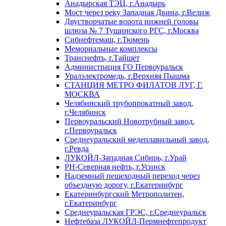
Анадырская ТЭЦ, г.Анадырь
Мост через реку Западная Двина, г.Велиж
Двустворчатые ворота нижней головы
шлюза № 7 Тушинского РГС, г.Москва
Сибнефтемаш, г.Тюмень
Мемориальные комплексы
Транснефть, г.Тайшет
Администрация ГО Первоуральск
Уралэлектромедь, г.Верхняя Пышма
СТАНЦИЯ МЕТРО ФИЛАТОВ ЛУГ, Г.
МОСКВА
Челябинский трубопрокатный завод,
г.Челябинск
Первоуральский Новотрубный завод,
г.Первоуральск
Среднеуральский медеплавильный завод,
г.Ревда
ЛУКОЙЛ-Западная Сибирь, г.Урай
РН-Северная нефть, г.Усинск
Надземный пешеходный переход через
объездную дорогу, г.Екатеринбург
Екатеринбургский Метрополитен,
г.Екатеринбург
Среднеуральская ГРЭС, г.Среднеуральск
Нефтебаза ЛУКОЙЛ-Пермнефтепродукт