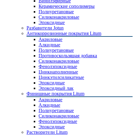
Винилэфирные
Керамические сополимеры
Полиуретановые
Силиконакриловые
Эпоксидные
Разбавители Jotun
Антикоррозионные покрытия Litum
Акриловые
Алкидные
Полиуретановые
Противоскользящая добавка
Силиконакриловые
Фенолэпоксидные
Цинкнаполненные
Цинкэтилсиликатные
Эпоксидные
Эпоксидный лак
Финишные покрытия Litum
Акриловые
Алкидные
Полиуретановые
Силиконакриловые
Фенолэпоксидные
Эпоксидные
Растворители Litum