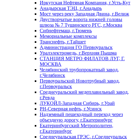
Иркутская Нефтяная Компания, г.Усть-Кут
Анадырская ТЭЦ, г.Анадырь
Мост через реку Западная Двина, г.Велиж
Двустворчатые ворота нижней головы
шлюза № 7 Тушинского РГС, г.Москва
Сибнефтемаш, г.Тюмень
Мемориальные комплексы
Транснефть, г.Тайшет
Администрация ГО Первоуральск
Уралэлектромедь, г.Верхняя Пышма
СТАНЦИЯ МЕТРО ФИЛАТОВ ЛУГ, Г.
МОСКВА
Челябинский трубопрокатный завод,
г.Челябинск
Первоуральский Новотрубный завод,
г.Первоуральск
Среднеуральский медеплавильный завод,
г.Ревда
ЛУКОЙЛ-Западная Сибирь, г.Урай
РН-Северная нефть, г.Усинск
Надземный пешеходный переход через
объездную дорогу, г.Екатеринбург
Екатеринбургский Метрополитен,
г.Екатеринбург
Среднеуральская ГРЭС, г.Среднеуральск